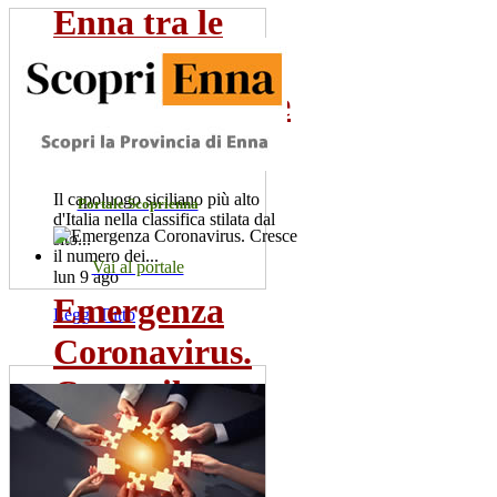
Enna tra le
città d'Italia
poco conosciute
da...
Il capoluogo siciliano più alto
Portale Scoprienna
d'Italia nella classifica stilata dal
sito...
Vai al portale
lun 9 ago
Emergenza
Leggi Tutto
Coronavirus.
Cresce il
numero dei...
Sono 60 i positivi. Il sindaco,