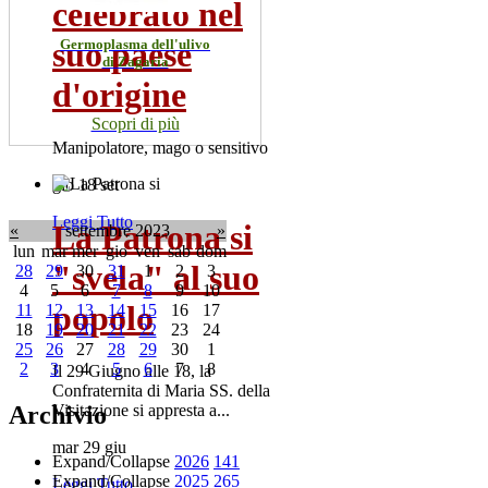
celebrato nel
suo paese
Germoplasma dell'ulivo
di Zagaria
d'origine
Scopri di più
Manipolatore, mago o sensitivo
gio 18 set
Leggi Tutto
La Patrona si
«
settembre 2023
»
lun
mar
mer
gio
ven
sab
dom
"svela" al suo
28
29
30
31
1
2
3
4
5
6
7
8
9
10
popolo
11
12
13
14
15
16
17
18
19
20
21
22
23
24
25
26
27
28
29
30
1
2
3
4
5
6
7
8
Il 29 Giugno alle 18, la
Confraternita di Maria SS. della
Archivio
Visitazione si appresta a...
mar 29 giu
Expand/Collapse
2026
141
Expand/Collapse
2025
265
Leggi Tutto