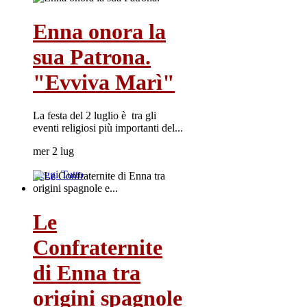
Enna onora la
sua Patrona.
"Evviva Marì"
La festa del 2 luglio è tra gli
eventi religiosi più importanti del...
mer 2 lug
Leggi Tutto
Le
Confraternite
di Enna tra
origini spagnole