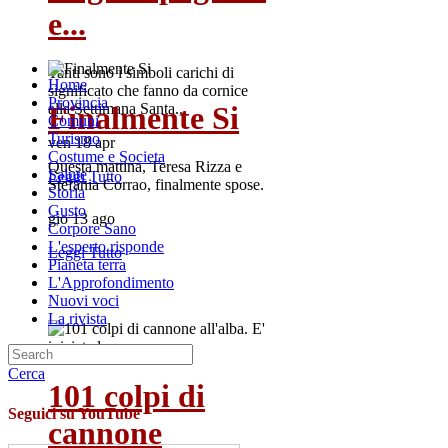
e...
Tanti sono i simboli carichi di
Home
significato che fanno da cornice
Provincia
Finalmente Si
alla Settimana Santa...
Comuni
Turismo
ven 18 apr
Costume e Societa
Questa mattina, Teresa Rizza e
Salute
Leggi Tutto
Stefania Corrao, finalmente spose.
Storia
Gusto
gio 13 ago
Corpore Sano
L'esperto risponde
Leggi Tutto
Pianeta terra
L'Approfondimento
Nuovi voci
La rivista
Cerca
101 colpi di
Seguici su YouTube
cannone