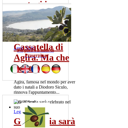
contagi in...
Sono una trentina gia' i tamponi
risultati positivi. La meta' dei
pazienti ricoverata...
mer 22 lug
Cassatella di
Leggi Tutto
Pergusa e il mito di
Agira. Ma che
Proserpina
bontà!
Agira, famosa nel mondo per aver
dato i natali a Diodoro Siculo,
rinnova l'appuntamento...
dom 20 nov
Leggi Tutto
Gigi Scalia sarà