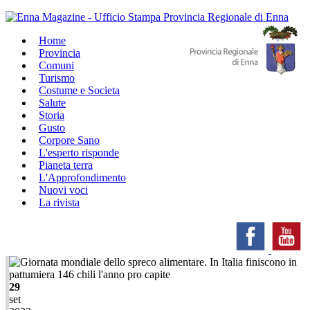
Home
Provincia
Comuni
Turismo
Costume e Societa
Salute
Storia
Gusto
Corpore Sano
L'esperto risponde
Pianeta terra
L'Approfondimento
Nuovi voci
La rivista
29
set