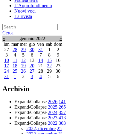
Pianeta terra
L'Approfondimento
Nuovi voci
La rivista
Cerca
«
gennaio 2022
»
lun
mar
mer
gio
ven
sab
dom
27
28
29
30
31
1
2
3
4
5
6
7
8
9
10
11
12
13
14
15
16
17
18
19
20
21
22
23
24
25
26
27
28
29
30
31
1
2
3
4
5
6
Archivio
Expand/Collapse
2026
141
Expand/Collapse
2025
265
Expand/Collapse
2024
357
Expand/Collapse
2023
413
Expand/Collapse
2022
303
2022, dicembre
25
2022, novembre
31