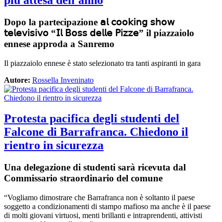
Dopo la partecipazione 𝖺𝗅 𝖼𝗈𝗈𝗄𝗂𝗇𝗀 𝗌𝗁𝗈𝗐
𝗍𝖾𝗅𝖾𝗏𝗂𝗌𝗂𝗏𝗈 “𝖨𝗅 𝖡𝗈𝗌𝗌 𝖽𝖾𝗅𝗅𝖾 𝖯𝗂𝗓𝗓𝖾” il piazzaiolo
ennese approda a Sanremo
Il piazzaiolo ennese è stato selezionato tra tanti aspiranti in gara
Autore:
Rossella Inveninato
Protesta pacifica degli studenti del
Falcone di Barrafranca. Chiedono il
rientro in sicurezza
Una delegazione di studenti sarà ricevuta dal
Commissario straordinario del comune
“Vogliamo dimostrare che Barrafranca non è soltanto il paese
soggetto a condizionamenti di stampo mafioso ma anche è
il paese
di molti giovani virtuosi, menti brillanti e intraprendenti, attivisti