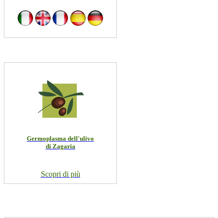
Germoplasma dell'ulivo
di Zagaria
Scopri di più