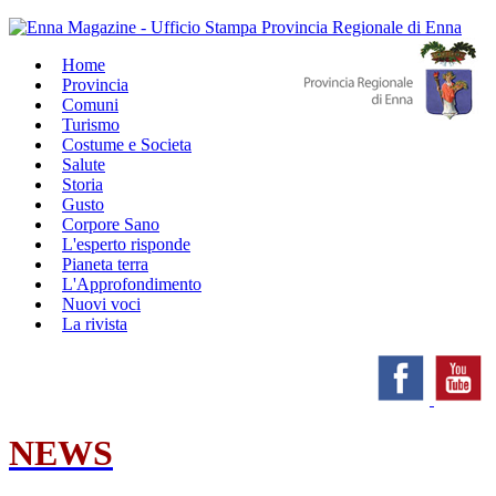
Home
Provincia
Comuni
Turismo
Costume e Societa
Salute
Storia
Gusto
Corpore Sano
L'esperto risponde
Pianeta terra
L'Approfondimento
Nuovi voci
La rivista
NEWS