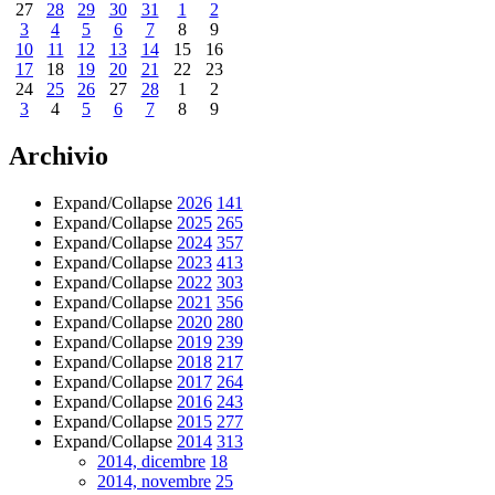
27
28
29
30
31
1
2
3
4
5
6
7
8
9
10
11
12
13
14
15
16
17
18
19
20
21
22
23
24
25
26
27
28
1
2
3
4
5
6
7
8
9
Archivio
Expand/Collapse
2026
141
Expand/Collapse
2025
265
Expand/Collapse
2024
357
Expand/Collapse
2023
413
Expand/Collapse
2022
303
Expand/Collapse
2021
356
Expand/Collapse
2020
280
Expand/Collapse
2019
239
Expand/Collapse
2018
217
Expand/Collapse
2017
264
Expand/Collapse
2016
243
Expand/Collapse
2015
277
Expand/Collapse
2014
313
2014, dicembre
18
2014, novembre
25