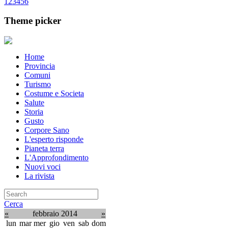
1
2
3
4
5
6
Theme picker
Home
Provincia
Comuni
Turismo
Costume e Societa
Salute
Storia
Gusto
Corpore Sano
L'esperto risponde
Pianeta terra
L'Approfondimento
Nuovi voci
La rivista
Cerca
«
febbraio 2014
»
lun
mar
mer
gio
ven
sab
dom