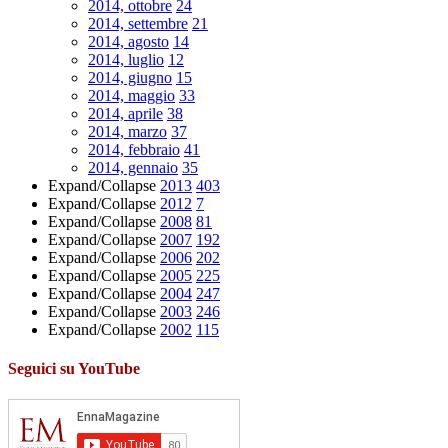
2014, ottobre
24
2014, settembre
21
2014, agosto
14
2014, luglio
12
2014, giugno
15
2014, maggio
33
2014, aprile
38
2014, marzo
37
2014, febbraio
41
2014, gennaio
35
Expand/Collapse
2013
403
Expand/Collapse
2012
7
Expand/Collapse
2008
81
Expand/Collapse
2007
192
Expand/Collapse
2006
202
Expand/Collapse
2005
225
Expand/Collapse
2004
247
Expand/Collapse
2003
246
Expand/Collapse
2002
115
Seguici su YouTube