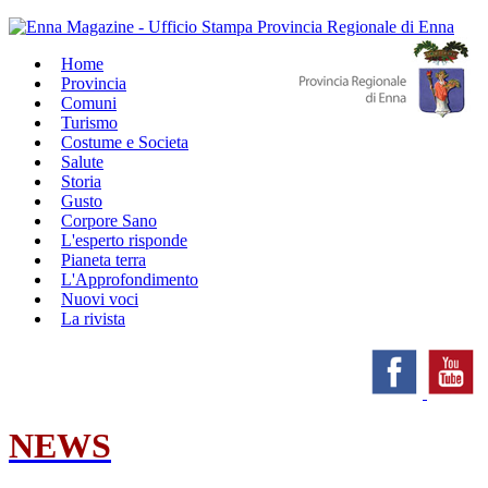
Home
Provincia
Comuni
Turismo
Costume e Societa
Salute
Storia
Gusto
Corpore Sano
L'esperto risponde
Pianeta terra
L'Approfondimento
Nuovi voci
La rivista
NEWS