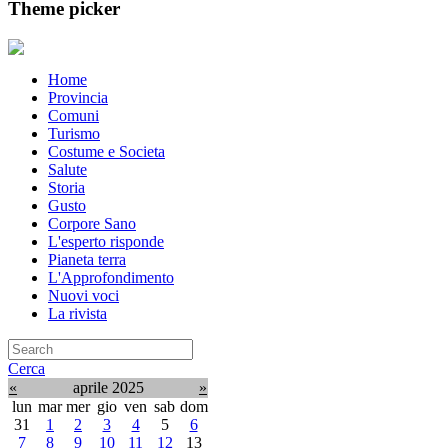
Theme picker
Home
Provincia
Comuni
Turismo
Costume e Societa
Salute
Storia
Gusto
Corpore Sano
L'esperto risponde
Pianeta terra
L'Approfondimento
Nuovi voci
La rivista
Cerca
«
aprile 2025
»
lun
mar
mer
gio
ven
sab
dom
31
1
2
3
4
5
6
7
8
9
10
11
12
13