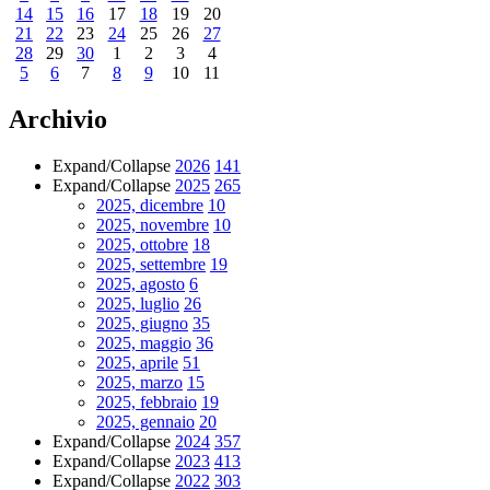
14
15
16
17
18
19
20
21
22
23
24
25
26
27
28
29
30
1
2
3
4
5
6
7
8
9
10
11
Archivio
Expand/Collapse
2026
141
Expand/Collapse
2025
265
2025, dicembre
10
2025, novembre
10
2025, ottobre
18
2025, settembre
19
2025, agosto
6
2025, luglio
26
2025, giugno
35
2025, maggio
36
2025, aprile
51
2025, marzo
15
2025, febbraio
19
2025, gennaio
20
Expand/Collapse
2024
357
Expand/Collapse
2023
413
Expand/Collapse
2022
303