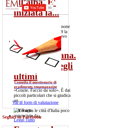
all'alba. E'
iniziata la...
Il 2 luglio 101 colpi di cannone
salutano la Patrona. Alle 19 la
"Nave d'oro" esce dal...
gio 2 lug
Rosario Gisana.
Leggi Tutto
Il vescovo degli
ultimi
Compila il questionario di
gradimento ennamagazine
«Grazie. Faccio da solo». È dai
piccoli particolari che si giudica
un...
Vai al form di valutazione
mer 9 ago
Seguici su Facebook
Leggi Tutto