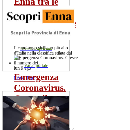
Enna tra le
città d'Italia
poco conosciute
da...
Il capoluogo siciliano più alto
Portale Scoprienna
d'Italia nella classifica stilata dal
sito...
Vai al portale
lun 9 ago
Emergenza
Leggi Tutto
Coronavirus.
Cresce il
numero dei...
Sono 60 i positivi. Il sindaco,
Salvatore la Spina raccomanda la