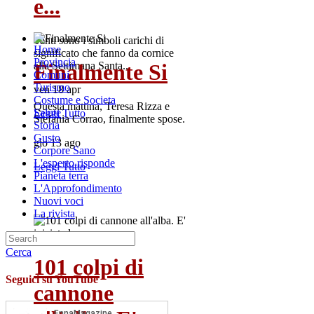
e...
Tanti sono i simboli carichi di
Home
significato che fanno da cornice
Provincia
Finalmente Si
alla Settimana Santa...
Comuni
Turismo
ven 18 apr
Costume e Societa
Questa mattina, Teresa Rizza e
Salute
Leggi Tutto
Stefania Corrao, finalmente spose.
Storia
Gusto
gio 13 ago
Corpore Sano
L'esperto risponde
Leggi Tutto
Pianeta terra
L'Approfondimento
Nuovi voci
La rivista
Cerca
101 colpi di
Seguici su YouTube
cannone