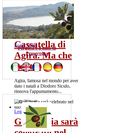
contagi in...
Sono una trentina gia' i tamponi
risultati positivi. La meta' dei
pazienti ricoverata...
mer 22 lug
Cassatella di
Leggi Tutto
Pergusa e il mito di
Agira. Ma che
Proserpina
bontà!
Agira, famosa nel mondo per aver
dato i natali a Diodoro Siculo,
rinnova l'appuntamento...
dom 20 nov
Leggi Tutto
Gigi Scalia sarà
celebrato nel