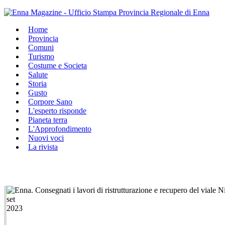
Home
Provincia
Comuni
Turismo
Costume e Societa
Salute
Storia
Gusto
Corpore Sano
L'esperto risponde
Pianeta terra
L'Approfondimento
Nuovi voci
La rivista
set
2023