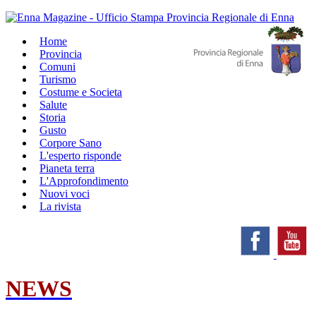
Home
Provincia
Comuni
Turismo
Costume e Societa
Salute
Storia
Gusto
Corpore Sano
L'esperto risponde
Pianeta terra
L'Approfondimento
Nuovi voci
La rivista
NEWS