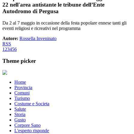
22 nell'area antistante le tribune dell’Ente
Autodromo di Pergusa
Da 2 al 7 maggio in occasione della festa popolare ennese tanti gli
eventi religiosi e ricreativi nel programma
Autore:
Rossella Inveninato
RSS
1
2
3
4
5
6
Theme picker
Home
Provincia
Comuni
Turismo
Costume e Societa
Salute
Storia
Gusto
Corpore Sano
L'esperto risponde