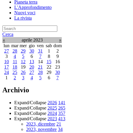
Pianeta terra
L'Approfondimento
Nuovi voci
La rivista
Cerca
«
aprile 2023
»
lun
mar
mer
gio
ven
sab
dom
27
28
29
30
31
1
2
3
4
5
6
7
8
9
10
11
12
13
14
15
16
17
18
19
20
21
22
23
24
25
26
27
28
29
30
1
2
3
4
5
6
7
Archivio
Expand/Collapse
2026
141
Expand/Collapse
2025
265
Expand/Collapse
2024
357
Expand/Collapse
2023
413
2023, dicembre
21
2023, novembre
34