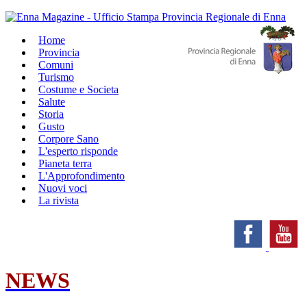
Home
Provincia
Comuni
Turismo
Costume e Societa
Salute
Storia
Gusto
Corpore Sano
L'esperto risponde
Pianeta terra
L'Approfondimento
Nuovi voci
La rivista
NEWS