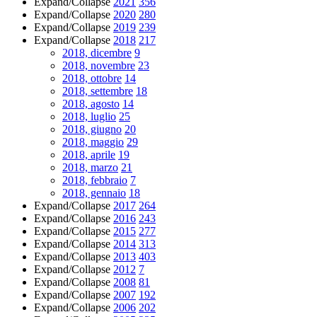
Expand/Collapse
2021
356
Expand/Collapse
2020
280
Expand/Collapse
2019
239
Expand/Collapse
2018
217
2018, dicembre
9
2018, novembre
23
2018, ottobre
14
2018, settembre
18
2018, agosto
14
2018, luglio
25
2018, giugno
20
2018, maggio
29
2018, aprile
19
2018, marzo
21
2018, febbraio
7
2018, gennaio
18
Expand/Collapse
2017
264
Expand/Collapse
2016
243
Expand/Collapse
2015
277
Expand/Collapse
2014
313
Expand/Collapse
2013
403
Expand/Collapse
2012
7
Expand/Collapse
2008
81
Expand/Collapse
2007
192
Expand/Collapse
2006
202