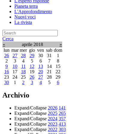
L'esperto risponde
Pianeta terra
L'Approfondimento
Nuovi voci
La rivista
Cerca
«
aprile 2018
»
lun
mar
mer
gio
ven
sab
dom
26
27
28
29
30
31
1
2
3
4
5
6
7
8
9
10
11
12
13
14
15
16
17
18
19
20
21
22
23
24
25
26
27
28
29
30
1
2
3
4
5
6
Archivio
Expand/Collapse
2026
141
Expand/Collapse
2025
265
Expand/Collapse
2024
357
Expand/Collapse
2023
413
Expand/Collapse
2022
303