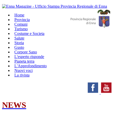
Home
Provincia
Comuni
Turismo
Costume e Societa
Salute
Storia
Gusto
Corpore Sano
L'esperto risponde
Pianeta terra
L'Approfondimento
Nuovi voci
La rivista
NEWS