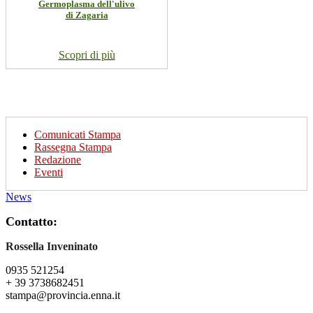
Germoplasma dell'ulivo
di Zagaria
Scopri di più
Comunicati Stampa
Rassegna Stampa
Redazione
Eventi
News
Contatto:
Rossella Inveninato
0935 521254
+ 39 3738682451
stampa@provincia.enna.it