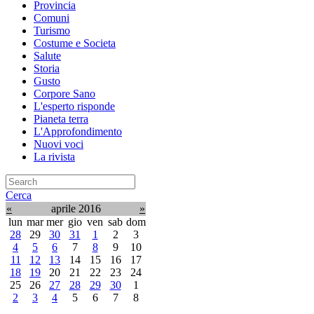
Provincia
Comuni
Turismo
Costume e Societa
Salute
Storia
Gusto
Corpore Sano
L'esperto risponde
Pianeta terra
L'Approfondimento
Nuovi voci
La rivista
Cerca
«
aprile 2016
»
lun
mar
mer
gio
ven
sab
dom
28
29
30
31
1
2
3
4
5
6
7
8
9
10
11
12
13
14
15
16
17
18
19
20
21
22
23
24
25
26
27
28
29
30
1
2
3
4
5
6
7
8