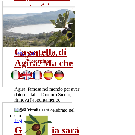
contagi in...
Sono una trentina gia' i tamponi
risultati positivi. La meta' dei
pazienti ricoverata...
mer 22 lug
Cassatella di
Leggi Tutto
Pergusa e il mito di
Agira. Ma che
Proserpina
bontà!
Agira, famosa nel mondo per aver
dato i natali a Diodoro Siculo,
rinnova l'appuntamento...
dom 20 nov
Leggi Tutto
Gigi Scalia sarà