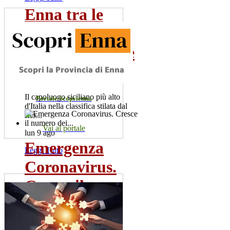
Enna tra le
città d'Italia
poco conosciute
da...
Il capoluogo siciliano più alto
Portale Scoprienna
d'Italia nella classifica stilata dal
sito...
Vai al portale
lun 9 ago
Emergenza
Leggi Tutto
Coronavirus.
Cresce il
numero dei...