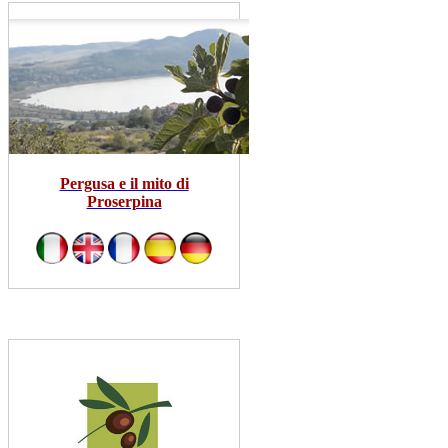
Pergusa e il mito di
Proserpina