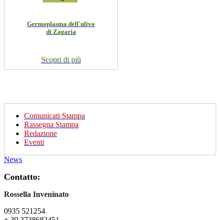
Germoplasma dell'ulivo
di Zagaria
Scopri di più
Comunicati Stampa
Rassegna Stampa
Redazione
Eventi
News
Contatto:
Rossella Inveninato
0935 521254
+ 39 3738682451