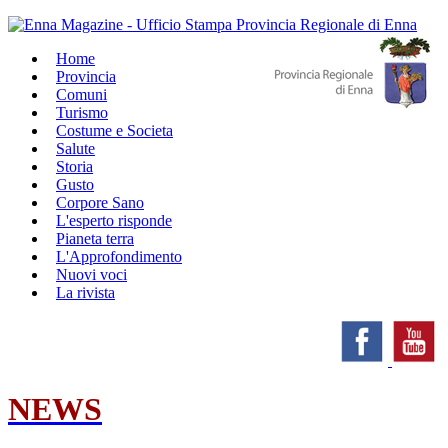
Home
Provincia
Comuni
Turismo
Costume e Societa
Salute
Storia
Gusto
Corpore Sano
L'esperto risponde
Pianeta terra
L'Approfondimento
Nuovi voci
La rivista
NEWS