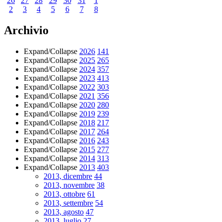
26
27
28
29
30
31
1
2
3
4
5
6
7
8
Archivio
Expand/Collapse
2026
141
Expand/Collapse
2025
265
Expand/Collapse
2024
357
Expand/Collapse
2023
413
Expand/Collapse
2022
303
Expand/Collapse
2021
356
Expand/Collapse
2020
280
Expand/Collapse
2019
239
Expand/Collapse
2018
217
Expand/Collapse
2017
264
Expand/Collapse
2016
243
Expand/Collapse
2015
277
Expand/Collapse
2014
313
Expand/Collapse
2013
403
2013, dicembre
44
2013, novembre
38
2013, ottobre
61
2013, settembre
54
2013, agosto
47
2013, luglio
27