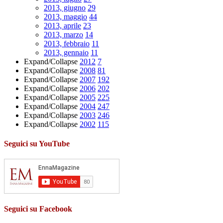
2013, giugno
29
2013, maggio
44
2013, aprile
23
2013, marzo
14
2013, febbraio
11
2013, gennaio
11
Expand/Collapse
2012
7
Expand/Collapse
2008
81
Expand/Collapse
2007
192
Expand/Collapse
2006
202
Expand/Collapse
2005
225
Expand/Collapse
2004
247
Expand/Collapse
2003
246
Expand/Collapse
2002
115
Seguici su YouTube
Seguici su Facebook