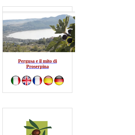
Pergusa e il mito di
Proserpina