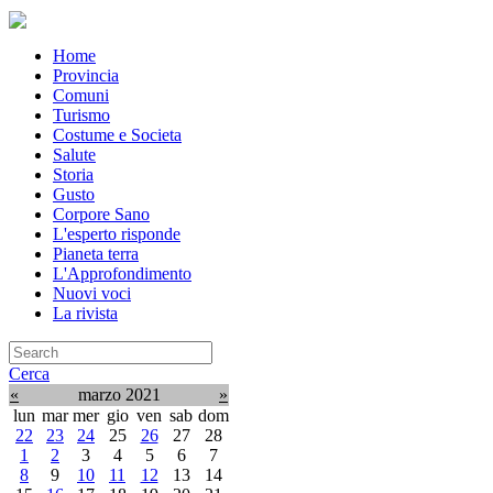
Home
Provincia
Comuni
Turismo
Costume e Societa
Salute
Storia
Gusto
Corpore Sano
L'esperto risponde
Pianeta terra
L'Approfondimento
Nuovi voci
La rivista
Cerca
«
marzo 2021
»
lun
mar
mer
gio
ven
sab
dom
22
23
24
25
26
27
28
1
2
3
4
5
6
7
8
9
10
11
12
13
14