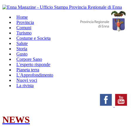
Home
Provincia
Comuni
Turismo
Costume e Societa
Salute
Storia
Gusto
Corpore Sano
L'esperto risponde
Pianeta terra
L'Approfondimento
Nuovi voci
La rivista
NEWS