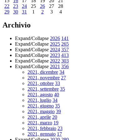
15
16
17
18
19
20
21
22
23
24
25
26
27
28
29
30
31
1
2
3
4
Archivio
Expand/Collapse
2026
141
Expand/Collapse
2025
265
Expand/Collapse
2024
357
Expand/Collapse
2023
413
Expand/Collapse
2022
303
Expand/Collapse
2021
356
2021, dicembre
34
2021, novembre
27
2021, ottobre
33
2021, settembre
35
2021, agosto
40
2021, luglio
34
2021, giugno
35
2021, maggio
39
2021, aprile
20
2021, marzo
19
2021, febbraio
23
2021, gennaio
17
Expand/Collapse
2020
280