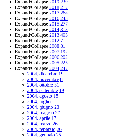
Expand/Collapse
2019
239
Expand/Collapse
2018
217
Expand/Collapse
2017
264
Expand/Collapse
2016
243
Expand/Collapse
2015
277
Expand/Collapse
2014
313
Expand/Collapse
2013
403
Expand/Collapse
2012
7
Expand/Collapse
2008
81
Expand/Collapse
2007
192
Expand/Collapse
2006
202
Expand/Collapse
2005
225
Expand/Collapse
2004
247
2004, dicembre
19
2004, novembre
8
2004, ottobre
31
2004, settembre
19
2004, agosto
15
2004, luglio
11
2004, giugno
23
2004, maggio
27
2004, aprile
17
2004, marzo
26
2004, febbraio
26
2004, gennaio
25