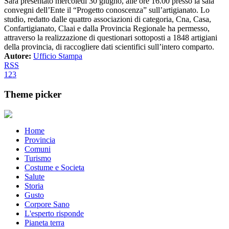
Sarà presentato mercoledì 30 giugno, alle ore 16.00 presso la sala
convegni dell’Ente il “Progetto conoscenza” sull’artigianato. Lo
studio, redatto dalle quattro associazioni di categoria, Cna, Casa,
Confartigianato, Claai e dalla Provincia Regionale ha permesso,
attraverso la realizzazione di questionari sottoposti a 1848 artigiani
della provincia, di raccogliere dati scientifici sull’intero comparto.
Autore:
Ufficio Stampa
RSS
1
2
3
Theme picker
Home
Provincia
Comuni
Turismo
Costume e Societa
Salute
Storia
Gusto
Corpore Sano
L'esperto risponde
Pianeta terra