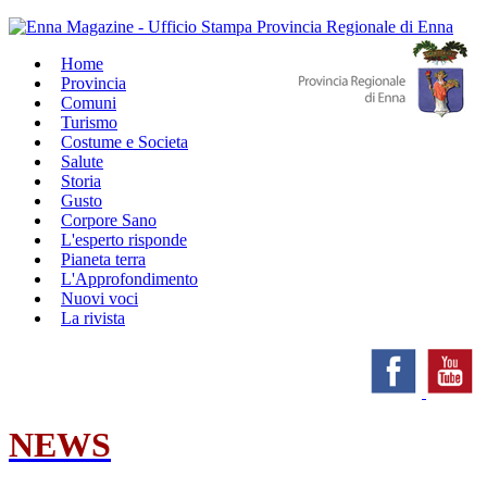
Home
Provincia
Comuni
Turismo
Costume e Societa
Salute
Storia
Gusto
Corpore Sano
L'esperto risponde
Pianeta terra
L'Approfondimento
Nuovi voci
La rivista
NEWS