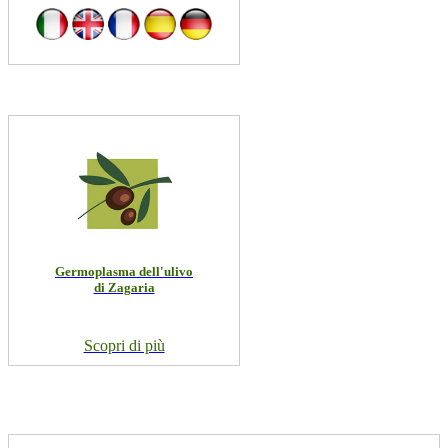
Germoplasma dell'ulivo
di Zagaria
Scopri di più