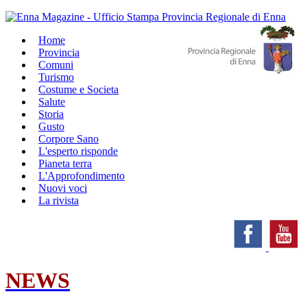
Home
Provincia
Comuni
Turismo
Costume e Societa
Salute
Storia
Gusto
Corpore Sano
L'esperto risponde
Pianeta terra
L'Approfondimento
Nuovi voci
La rivista
NEWS