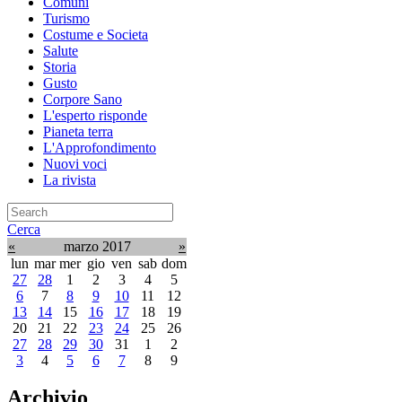
Comuni
Turismo
Costume e Societa
Salute
Storia
Gusto
Corpore Sano
L'esperto risponde
Pianeta terra
L'Approfondimento
Nuovi voci
La rivista
Cerca
«
marzo 2017
»
lun
mar
mer
gio
ven
sab
dom
27
28
1
2
3
4
5
6
7
8
9
10
11
12
13
14
15
16
17
18
19
20
21
22
23
24
25
26
27
28
29
30
31
1
2
3
4
5
6
7
8
9
Archivio