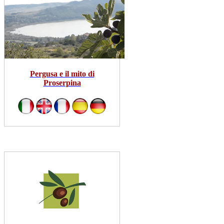
Pergusa e il mito di
Proserpina