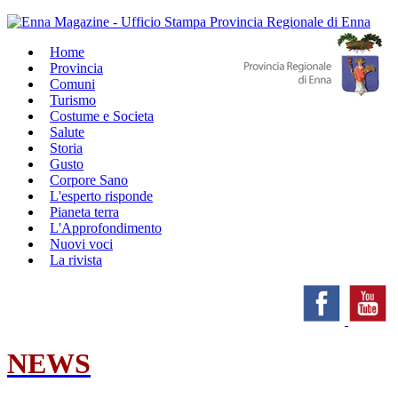
Home
Provincia
Comuni
Turismo
Costume e Societa
Salute
Storia
Gusto
Corpore Sano
L'esperto risponde
Pianeta terra
L'Approfondimento
Nuovi voci
La rivista
NEWS