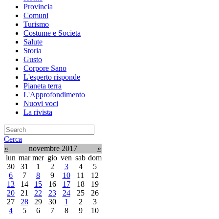
Provincia
Comuni
Turismo
Costume e Societa
Salute
Storia
Gusto
Corpore Sano
L'esperto risponde
Pianeta terra
L'Approfondimento
Nuovi voci
La rivista
Cerca
«
novembre 2017
»
lun
mar
mer
gio
ven
sab
dom
30
31
1
2
3
4
5
6
7
8
9
10
11
12
13
14
15
16
17
18
19
20
21
22
23
24
25
26
27
28
29
30
1
2
3
4
5
6
7
8
9
10