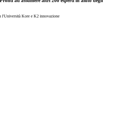
Pronti ad assumere altri 200 esperti in aiuto degli
 l'Università Kore e K2 innovazione