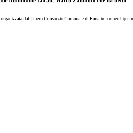
ale alle Autonomie Locali, Marco Zambuto che ha detto " 
ocali organizzata dal Libero Consorzio Comunale di Enna in
partnership
con