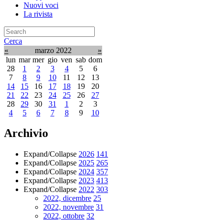
Nuovi voci
La rivista
Cerca
«
marzo 2022
»
lun
mar
mer
gio
ven
sab
dom
28
1
2
3
4
5
6
7
8
9
10
11
12
13
14
15
16
17
18
19
20
21
22
23
24
25
26
27
28
29
30
31
1
2
3
4
5
6
7
8
9
10
Archivio
Expand/Collapse
2026
141
Expand/Collapse
2025
265
Expand/Collapse
2024
357
Expand/Collapse
2023
413
Expand/Collapse
2022
303
2022, dicembre
25
2022, novembre
31
2022, ottobre
32