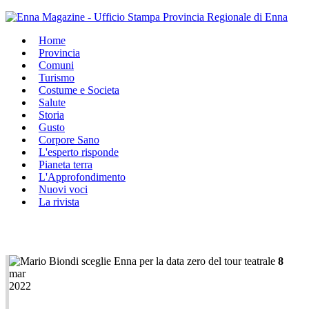
Home
Provincia
Comuni
Turismo
Costume e Societa
Salute
Storia
Gusto
Corpore Sano
L'esperto risponde
Pianeta terra
L'Approfondimento
Nuovi voci
La rivista
8
mar
2022