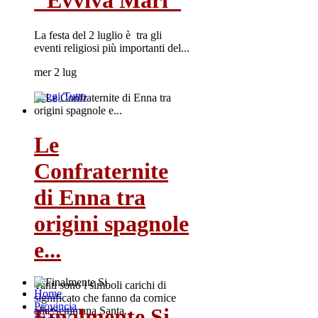
"Evviva Marì"
La festa del 2 luglio è tra gli
eventi religiosi più importanti del...
mer 2 lug
Leggi Tutto
Le
Confraternite
di Enna tra
origini spagnole
e...
Tanti sono i simboli carichi di
Home
significato che fanno da cornice
Provincia
Finalmente Si
alla Settimana Santa...