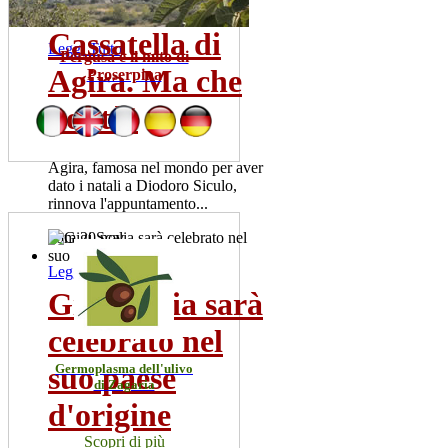
mer 22 lug
Cassatella di
Leggi Tutto
Pergusa e il mito di
Agira. Ma che
Proserpina
bontà!
Agira, famosa nel mondo per aver
dato i natali a Diodoro Siculo,
rinnova l'appuntamento...
dom 20 nov
Leggi Tutto
Gigi Scalia sarà
celebrato nel
suo paese
Germoplasma dell'ulivo
di Zagaria
d'origine
Scopri di più