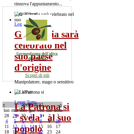
rinnova l'appuntamento...
dom 20 nov
Leggi Tutto
Gigi Scalia sarà
celebrato nel
suo paese
Germoplasma dell'ulivo
di Zagaria
d'origine
Scopri di più
Manipolatore, mago o sensitivo
gio 18 set
Leggi Tutto
La Patrona si
«
aprile 2022
»
lun
mar
mer
gio
ven
sab
dom
"svela" al suo
28
29
30
31
1
2
3
4
5
6
7
8
9
10
popolo
11
12
13
14
15
16
17
18
19
20
21
22
23
24