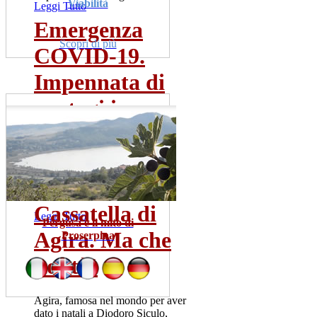
Viabilità
Leggi Tutto
Emergenza
Scopri di più
COVID-19.
Impennata di
contagi in...
Sono una trentina gia' i tamponi
risultati positivi. La meta' dei
pazienti ricoverata...
mer 22 lug
Cassatella di
Leggi Tutto
Pergusa e il mito di
Agira. Ma che
Proserpina
bontà!
Agira, famosa nel mondo per aver
dato i natali a Diodoro Siculo,