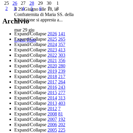
25
26
27
28
29
30
1
2
3
4
5
6
7
8
Il 29 Giugno alle 18, la
Confraternita di Maria SS. della
Archivio
Visitazione si appresta a...
mar 29 giu
Expand/Collapse
2026
141
Expand/Collapse
2025
265
Leggi Tutto
Expand/Collapse
2024
357
Expand/Collapse
2023
413
Expand/Collapse
2022
303
Expand/Collapse
2021
356
Expand/Collapse
2020
280
Expand/Collapse
2019
239
Expand/Collapse
2018
217
Expand/Collapse
2017
264
Expand/Collapse
2016
243
Expand/Collapse
2015
277
Expand/Collapse
2014
313
Expand/Collapse
2013
403
Expand/Collapse
2012
7
Expand/Collapse
2008
81
Expand/Collapse
2007
192
Expand/Collapse
2006
202
Expand/Collapse
2005
225