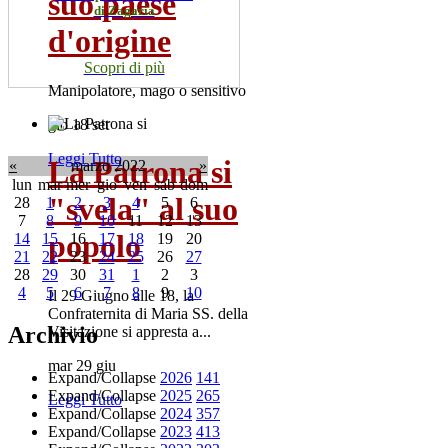
suo paese
di Zagaria
d'origine
Scopri di più
Manipolatore, mago o sensitivo
gio 18 set
Leggi Tutto
La Patrona si
«
marzo 2022
»
lun
mar
mer
gio
ven
sab
dom
"svela" al suo
28
1
2
3
4
5
6
7
8
9
10
11
12
13
popolo
14
15
16
17
18
19
20
21
22
23
24
25
26
27
28
29
30
31
1
2
3
4
5
6
7
8
9
10
Il 29 Giugno alle 18, la
Confraternita di Maria SS. della
Archivio
Visitazione si appresta a...
mar 29 giu
Expand/Collapse
2026
141
Expand/Collapse
2025
265
Leggi Tutto
Expand/Collapse
2024
357
Expand/Collapse
2023
413