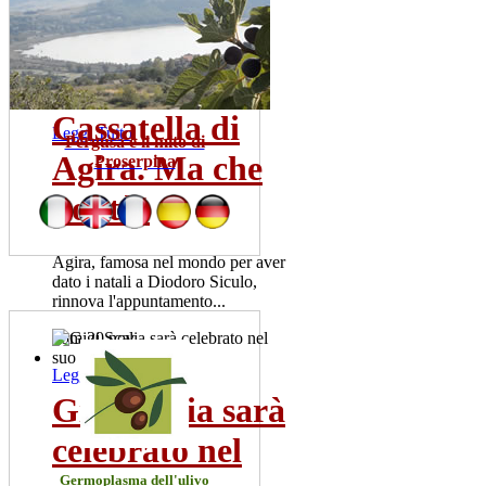
Sono una trentina gia' i tamponi
risultati positivi. La meta' dei
pazienti ricoverata...
mer 22 lug
Cassatella di
Leggi Tutto
Pergusa e il mito di
Agira. Ma che
Proserpina
bontà!
Agira, famosa nel mondo per aver
dato i natali a Diodoro Siculo,
rinnova l'appuntamento...
dom 20 nov
Leggi Tutto
Gigi Scalia sarà
celebrato nel
Germoplasma dell'ulivo