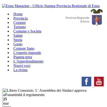
Home
Provincia
Comuni
Turismo
Costume e Societa
Salute
Storia
Gusto
Corpore Sano
L'esperto risponde
Pianeta terra
L'Approfondimento
Nuovi voci
La rivista
25
mar