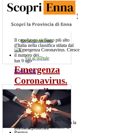
città d'Italia
poco conosciute
da...
Il capoluogo siciliano più alto
Portale Scoprienna
d'Italia nella classifica stilata dal
sito...
Vai al portale
lun 9 ago
Emergenza
Leggi Tutto
Coronavirus.
Cresce il
numero dei...
Sono 60 i positivi. Il sindaco,
Salvatore la Spina raccomanda la
massima prudenza