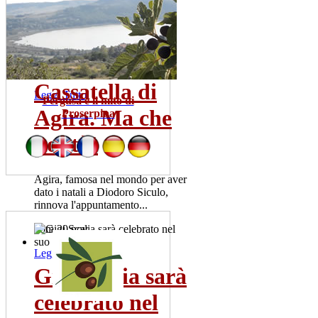
Sono una trentina gia' i tamponi
risultati positivi. La meta' dei
pazienti ricoverata...
mer 22 lug
Cassatella di
Leggi Tutto
Pergusa e il mito di
Agira. Ma che
Proserpina
bontà!
Agira, famosa nel mondo per aver
dato i natali a Diodoro Siculo,
rinnova l'appuntamento...
dom 20 nov
Leggi Tutto
Gigi Scalia sarà
celebrato nel