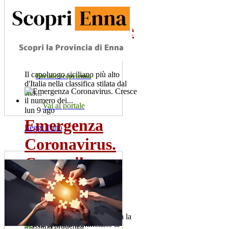
città d'Italia
poco conosciute
da...
Il capoluogo siciliano più alto
Portale Scoprienna
d'Italia nella classifica stilata dal
sito...
Vai al portale
lun 9 ago
Emergenza
Leggi Tutto
Coronavirus.
Cresce il
numero dei...
Sono 60 i positivi. Il sindaco,
Salvatore la Spina raccomanda la
massima prudenza