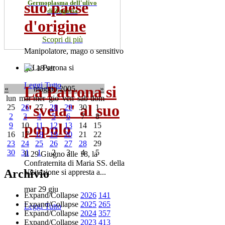
suo paese
Germoplasma dell'ulivo
di Zagaria
d'origine
Scopri di più
Manipolatore, mago o sensitivo
gio 18 set
Leggi Tutto
La Patrona si
«
maggio 2005
»
lun
mar
mer
gio
ven
sab
dom
"svela" al suo
25
26
27
28
29
30
1
2
3
4
5
6
7
8
popolo
9
10
11
12
13
14
15
16
17
18
19
20
21
22
23
24
25
26
27
28
29
30
31
1
2
3
4
5
Il 29 Giugno alle 18, la
Confraternita di Maria SS. della
Archivio
Visitazione si appresta a...
mar 29 giu
Expand/Collapse
2026
141
Expand/Collapse
2025
265
Leggi Tutto
Expand/Collapse
2024
357
Expand/Collapse
2023
413