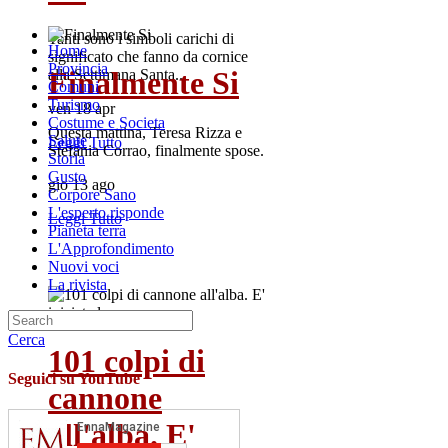
Tanti sono i simboli carichi di
Home
significato che fanno da cornice
Provincia
Finalmente Si
alla Settimana Santa...
Comuni
Turismo
ven 18 apr
Costume e Societa
Questa mattina, Teresa Rizza e
Salute
Leggi Tutto
Stefania Corrao, finalmente spose.
Storia
Gusto
gio 13 ago
Corpore Sano
L'esperto risponde
Leggi Tutto
Pianeta terra
L'Approfondimento
Nuovi voci
La rivista
Cerca
101 colpi di
Seguici su YouTube
cannone
all'alba. E'