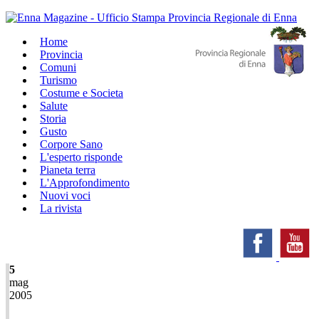
Home
Provincia
Comuni
Turismo
Costume e Societa
Salute
Storia
Gusto
Corpore Sano
L'esperto risponde
Pianeta terra
L'Approfondimento
Nuovi voci
La rivista
5
mag
2005