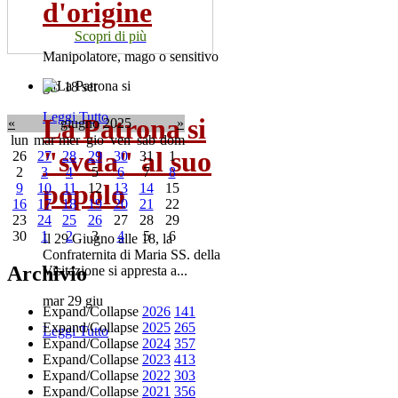
d'origine
Scopri di più
Manipolatore, mago o sensitivo
gio 18 set
Leggi Tutto
La Patrona si
«
giugno 2025
»
lun
mar
mer
gio
ven
sab
dom
"svela" al suo
26
27
28
29
30
31
1
2
3
4
5
6
7
8
popolo
9
10
11
12
13
14
15
16
17
18
19
20
21
22
23
24
25
26
27
28
29
30
1
2
3
4
5
6
Il 29 Giugno alle 18, la
Confraternita di Maria SS. della
Archivio
Visitazione si appresta a...
mar 29 giu
Expand/Collapse
2026
141
Expand/Collapse
2025
265
Leggi Tutto
Expand/Collapse
2024
357
Expand/Collapse
2023
413
Expand/Collapse
2022
303
Expand/Collapse
2021
356