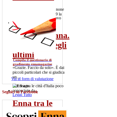
Il 2 luglio 101 colpi di cannone
salutano la Patrona. Alle 19 la
"Nave d'oro" esce dal...
gio 2 lug
Rosario Gisana.
Leggi Tutto
Il vescovo degli
ultimi
Compila il questionario di
gradimento ennamagazine
«Grazie. Faccio da solo». È dai
piccoli particolari che si giudica
un...
Vai al form di valutazione
mer 9 ago
Seguici su Facebook
Leggi Tutto
Enna tra le
città d'Italia