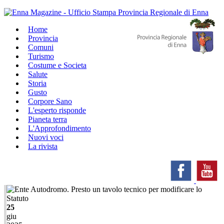
Home
Provincia
Comuni
Turismo
Costume e Societa
Salute
Storia
Gusto
Corpore Sano
L'esperto risponde
Pianeta terra
L'Approfondimento
Nuovi voci
La rivista
25
giu