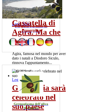
risultati positivi. La meta' dei
pazienti ricoverata...
mer 22 lug
Cassatella di
Leggi Tutto
Pergusa e il mito di
Agira. Ma che
Proserpina
bontà!
Agira, famosa nel mondo per aver
dato i natali a Diodoro Siculo,
rinnova l'appuntamento...
dom 20 nov
Leggi Tutto
Gigi Scalia sarà
celebrato nel
suo paese
Germoplasma dell'ulivo
di Zagaria