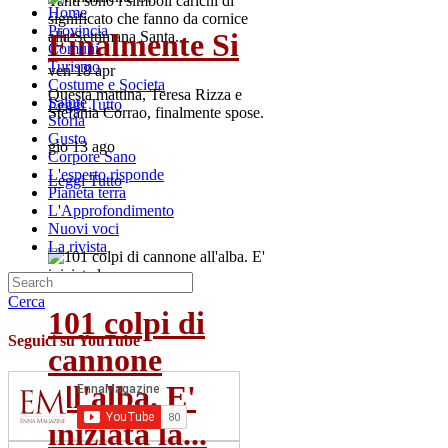
Tanti sono i simboli carichi di
Home
significato che fanno da cornice
Provincia
Finalmente Si
alla Settimana Santa...
Comuni
Turismo
ven 18 apr
Costume e Societa
Questa mattina, Teresa Rizza e
Salute
Leggi Tutto
Stefania Corrao, finalmente spose.
Storia
Gusto
gio 13 ago
Corpore Sano
L'esperto risponde
Leggi Tutto
Pianeta terra
L'Approfondimento
Nuovi voci
La rivista
Cerca
101 colpi di
Seguici su YouTube
cannone
all'alba. E'
iniziata la...