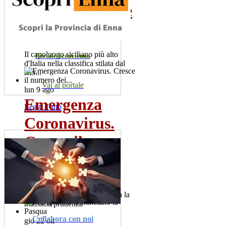
poco conosciute
da...
Il capoluogo siciliano più alto
Portale Scoprienna
d'Italia nella classifica stilata dal
sito...
Vai al portale
lun 9 ago
Emergenza
Leggi Tutto
Coronavirus.
Cresce il
numero dei...
Sono 60 i positivi. Il sindaco,
Salvatore la Spina raccomanda la
massima prudenza
Collabora con noi
gio 22 ott