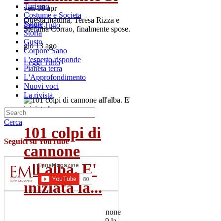
Turismo
ven 18 apr
Costume e Societa
Questa mattina, Teresa Rizza e
Salute
Leggi Tutto
Stefania Corrao, finalmente spose.
Storia
Gusto
gio 13 ago
Corpore Sano
L'esperto risponde
Leggi Tutto
Pianeta terra
L'Approfondimento
Nuovi voci
La rivista
Cerca
101 colpi di
Seguici su YouTube
cannone
all'alba. E'
iniziata la...
Il 2 luglio 101 colpi di cannone
salutano la Patrona. Alle 19 la