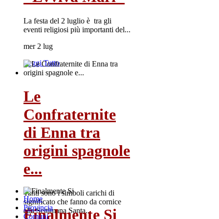
La festa del 2 luglio è tra gli
eventi religiosi più importanti del...
mer 2 lug
Leggi Tutto
Le
Confraternite
di Enna tra
origini spagnole
e...
Tanti sono i simboli carichi di
Home
significato che fanno da cornice
Provincia
Finalmente Si
alla Settimana Santa...
Comuni