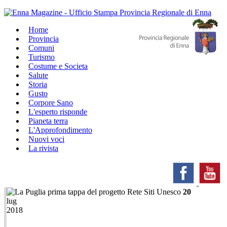
Home
Provincia
Comuni
Turismo
Costume e Societa
Salute
Storia
Gusto
Corpore Sano
L'esperto risponde
Pianeta terra
L'Approfondimento
Nuovi voci
La rivista
20
lug
2018