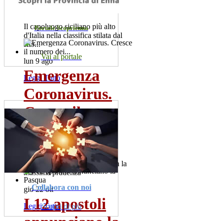
da...
Il capoluogo siciliano più alto
Portale Scoprienna
d'Italia nella classifica stilata dal
sito...
Vai al portale
lun 9 ago
Emergenza
Leggi Tutto
Coronavirus.
Cresce il
numero dei...
Sono 60 i positivi. Il sindaco,
Salvatore la Spina raccomanda la
massima prudenza
Collabora con noi
gio 22 ott
I 12 apostoli
Leggi Tutto
Scopri di più