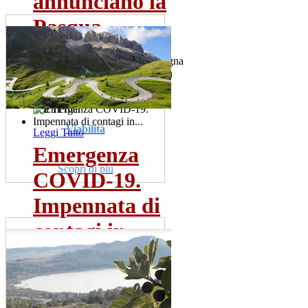
annunciano la
Pasqua
I giganti di cartapesta dalla Spagna
e dalle Fiandre presenti anche in
due comuni della...
ven 11 mar
Viabilità
Leggi Tutto
Emergenza
Scopri di più
COVID-19.
Impennata di
contagi in...
Sono una trentina gia' i tamponi
risultati positivi. La meta' dei
pazienti ricoverata...