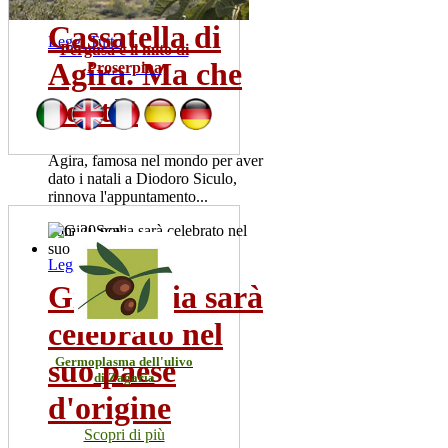
mer 22 lug
Cassatella di
Leggi Tutto
Pergusa e il mito di
Agira. Ma che
Proserpina
bontà!
Agira, famosa nel mondo per aver
dato i natali a Diodoro Siculo,
rinnova l'appuntamento...
dom 20 nov
Leggi Tutto
Gigi Scalia sarà
celebrato nel
suo paese
Germoplasma dell'ulivo
di Zagaria
d'origine
Scopri di più