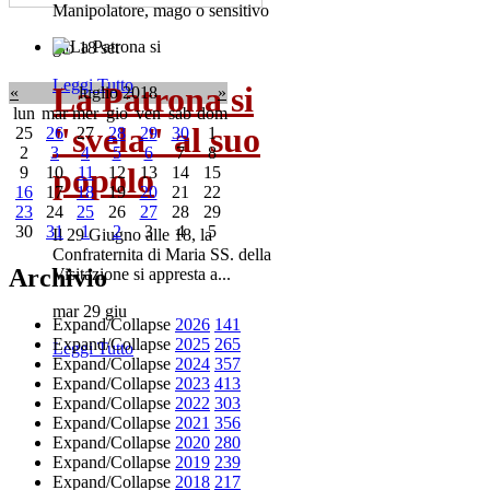
Manipolatore, mago o sensitivo
gio 18 set
Leggi Tutto
La Patrona si
«
luglio 2018
»
lun
mar
mer
gio
ven
sab
dom
"svela" al suo
25
26
27
28
29
30
1
2
3
4
5
6
7
8
popolo
9
10
11
12
13
14
15
16
17
18
19
20
21
22
23
24
25
26
27
28
29
30
31
1
2
3
4
5
Il 29 Giugno alle 18, la
Confraternita di Maria SS. della
Archivio
Visitazione si appresta a...
mar 29 giu
Expand/Collapse
2026
141
Expand/Collapse
2025
265
Leggi Tutto
Expand/Collapse
2024
357
Expand/Collapse
2023
413
Expand/Collapse
2022
303
Expand/Collapse
2021
356
Expand/Collapse
2020
280
Expand/Collapse
2019
239
Expand/Collapse
2018
217