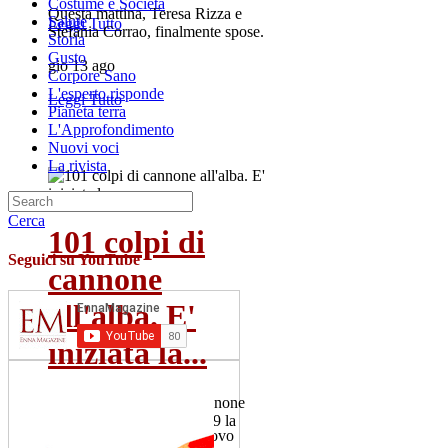
Costume e Societa
Questa mattina, Teresa Rizza e
Salute
Leggi Tutto
Stefania Corrao, finalmente spose.
Storia
Gusto
gio 13 ago
Corpore Sano
L'esperto risponde
Leggi Tutto
Pianeta terra
L'Approfondimento
Nuovi voci
La rivista
Cerca
101 colpi di
Seguici su YouTube
cannone
all'alba. E'
iniziata la...
Il 2 luglio 101 colpi di cannone
salutano la Patrona. Alle 19 la
"Nave d'oro" esce dal...