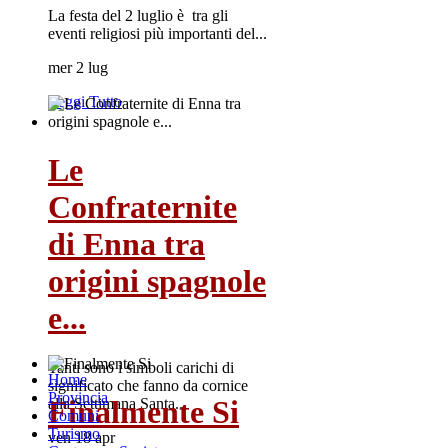
La festa del 2 luglio è tra gli
eventi religiosi più importanti del...
mer 2 lug
Leggi Tutto
Le
Confraternite
di Enna tra
origini spagnole
e...
Tanti sono i simboli carichi di
Home
significato che fanno da cornice
Provincia
Finalmente Si
alla Settimana Santa...
Comuni
Turismo
ven 18 apr