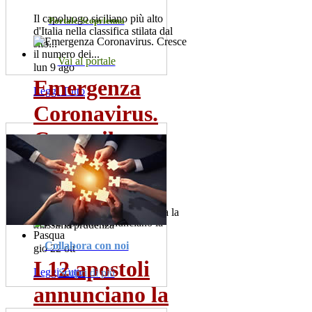
Il capoluogo siciliano più alto
Portale Scoprienna
d'Italia nella classifica stilata dal
sito...
Vai al portale
lun 9 ago
Emergenza
Leggi Tutto
Coronavirus.
Cresce il
numero dei...
Sono 60 i positivi. Il sindaco,
Salvatore la Spina raccomanda la
massima prudenza
Collabora con noi
gio 22 ott
I 12 apostoli
Leggi Tutto
Scopri di più
annunciano la