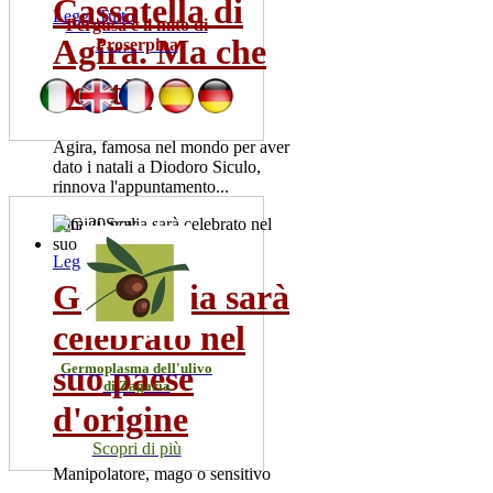
Cassatella di
Leggi Tutto
Pergusa e il mito di
Agira. Ma che
Proserpina
bontà!
Agira, famosa nel mondo per aver
dato i natali a Diodoro Siculo,
rinnova l'appuntamento...
dom 20 nov
Leggi Tutto
Gigi Scalia sarà
celebrato nel
suo paese
Germoplasma dell'ulivo
di Zagaria
d'origine
Scopri di più
Manipolatore, mago o sensitivo