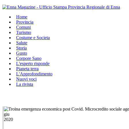
Home
Provincia
Comuni
Turismo
Costume e Societa
Salute
Storia
Gusto
Corpore Sano
L'esperto risponde
Pianeta terra
L'Approfondimento
Nuovi voci
La rivista
giu
2020