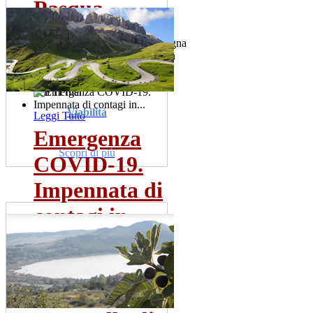
Pasqua
I giganti di cartapesta dalla Spagna
e dalle Fiandre presenti anche in
due comuni della...
ven 11 mar
Viabilità
Leggi Tutto
Emergenza
Scopri di più
COVID-19.
Impennata di
contagi in...
Sono una trentina gia' i tamponi
risultati positivi. La meta' dei
pazienti ricoverata...
mer 22 lug