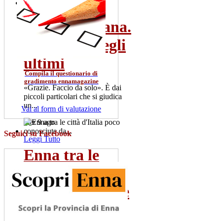
gio 2 lug
Rosario Gisana.
Leggi Tutto
Il vescovo degli
ultimi
Compila il questionario di
gradimento ennamagazine
«Grazie. Faccio da solo». È dai
piccoli particolari che si giudica
un...
Vai al form di valutazione
mer 9 ago
Seguici su Facebook
Leggi Tutto
Enna tra le
città d'Italia
poco conosciute
da...