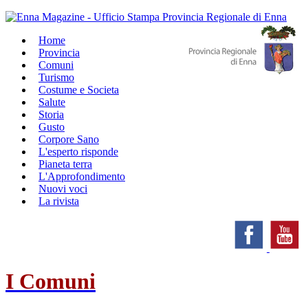
Home
Provincia
Comuni
Turismo
Costume e Societa
Salute
Storia
Gusto
Corpore Sano
L'esperto risponde
Pianeta terra
L'Approfondimento
Nuovi voci
La rivista
I Comuni