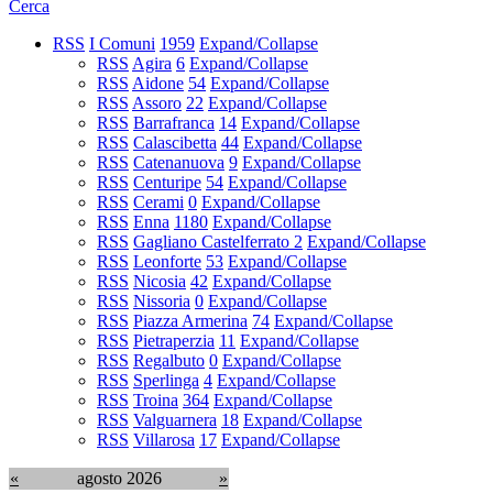
Cerca
RSS
I Comuni
1959
Expand/Collapse
RSS
Agira
6
Expand/Collapse
RSS
Aidone
54
Expand/Collapse
RSS
Assoro
22
Expand/Collapse
RSS
Barrafranca
14
Expand/Collapse
RSS
Calascibetta
44
Expand/Collapse
RSS
Catenanuova
9
Expand/Collapse
RSS
Centuripe
54
Expand/Collapse
RSS
Cerami
0
Expand/Collapse
RSS
Enna
1180
Expand/Collapse
RSS
Gagliano Castelferrato
2
Expand/Collapse
RSS
Leonforte
53
Expand/Collapse
RSS
Nicosia
42
Expand/Collapse
RSS
Nissoria
0
Expand/Collapse
RSS
Piazza Armerina
74
Expand/Collapse
RSS
Pietraperzia
11
Expand/Collapse
RSS
Regalbuto
0
Expand/Collapse
RSS
Sperlinga
4
Expand/Collapse
RSS
Troina
364
Expand/Collapse
RSS
Valguarnera
18
Expand/Collapse
RSS
Villarosa
17
Expand/Collapse
«
agosto 2026
»