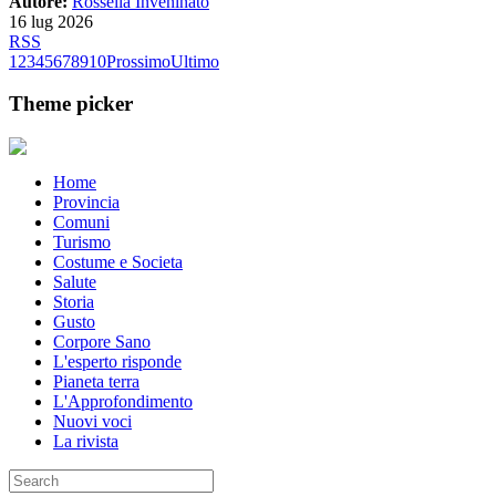
Autore:
Rossella Inveninato
16 lug 2026
RSS
1
2
3
4
5
6
7
8
9
10
Prossimo
Ultimo
Theme picker
Home
Provincia
Comuni
Turismo
Costume e Societa
Salute
Storia
Gusto
Corpore Sano
L'esperto risponde
Pianeta terra
L'Approfondimento
Nuovi voci
La rivista