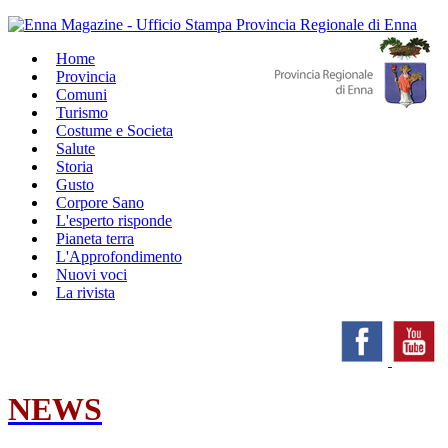
Home
Provincia
Comuni
Turismo
Costume e Societa
Salute
Storia
Gusto
Corpore Sano
L'esperto risponde
Pianeta terra
L'Approfondimento
Nuovi voci
La rivista
NEWS