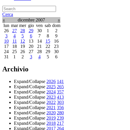
Cerca
«
dicembre 2007
»
lun
mar
mer
gio
ven
sab
dom
26
27
28
29
30
1
2
3
4
5
6
7
8
9
10
11
12
13
14
15
16
17
18
19
20
21
22
23
24
25
26
27
28
29
30
31
1
2
3
4
5
6
Archivio
Expand/Collapse
2026
141
Expand/Collapse
2025
265
Expand/Collapse
2024
357
Expand/Collapse
2023
413
Expand/Collapse
2022
303
Expand/Collapse
2021
356
Expand/Collapse
2020
280
Expand/Collapse
2019
239
Expand/Collapse
2018
217
Expand/Collapse
2017
264