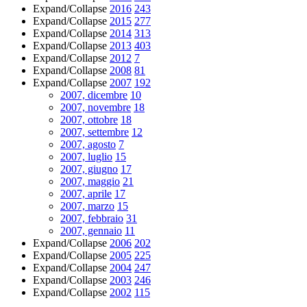
Expand/Collapse
2016
243
Expand/Collapse
2015
277
Expand/Collapse
2014
313
Expand/Collapse
2013
403
Expand/Collapse
2012
7
Expand/Collapse
2008
81
Expand/Collapse
2007
192
2007, dicembre
10
2007, novembre
18
2007, ottobre
18
2007, settembre
12
2007, agosto
7
2007, luglio
15
2007, giugno
17
2007, maggio
21
2007, aprile
17
2007, marzo
15
2007, febbraio
31
2007, gennaio
11
Expand/Collapse
2006
202
Expand/Collapse
2005
225
Expand/Collapse
2004
247
Expand/Collapse
2003
246
Expand/Collapse
2002
115