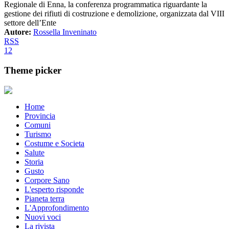
Regionale di Enna, la conferenza programmatica riguardante la
gestione dei rifiuti di costruzione e demolizione, organizzata dal VIII
settore dell’Ente
Autore:
Rossella Inveninato
RSS
1
2
Theme picker
Home
Provincia
Comuni
Turismo
Costume e Societa
Salute
Storia
Gusto
Corpore Sano
L'esperto risponde
Pianeta terra
L'Approfondimento
Nuovi voci
La rivista