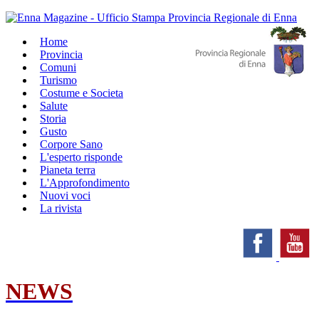
Home
Provincia
Comuni
Turismo
Costume e Societa
Salute
Storia
Gusto
Corpore Sano
L'esperto risponde
Pianeta terra
L'Approfondimento
Nuovi voci
La rivista
NEWS