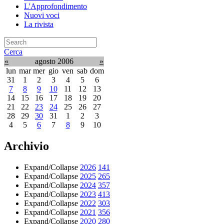
L'Approfondimento
Nuovi voci
La rivista
Cerca
«
agosto 2006
»
lun
mar
mer
gio
ven
sab
dom
31
1
2
3
4
5
6
7
8
9
10
11
12
13
14
15
16
17
18
19
20
21
22
23
24
25
26
27
28
29
30
31
1
2
3
4
5
6
7
8
9
10
Archivio
Expand/Collapse
2026
141
Expand/Collapse
2025
265
Expand/Collapse
2024
357
Expand/Collapse
2023
413
Expand/Collapse
2022
303
Expand/Collapse
2021
356
Expand/Collapse
2020
280