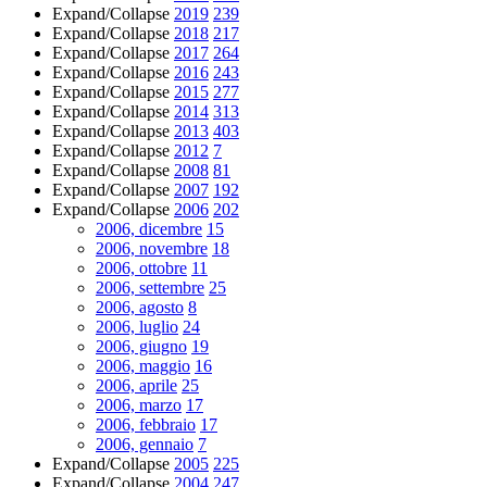
Expand/Collapse
2019
239
Expand/Collapse
2018
217
Expand/Collapse
2017
264
Expand/Collapse
2016
243
Expand/Collapse
2015
277
Expand/Collapse
2014
313
Expand/Collapse
2013
403
Expand/Collapse
2012
7
Expand/Collapse
2008
81
Expand/Collapse
2007
192
Expand/Collapse
2006
202
2006, dicembre
15
2006, novembre
18
2006, ottobre
11
2006, settembre
25
2006, agosto
8
2006, luglio
24
2006, giugno
19
2006, maggio
16
2006, aprile
25
2006, marzo
17
2006, febbraio
17
2006, gennaio
7
Expand/Collapse
2005
225
Expand/Collapse
2004
247