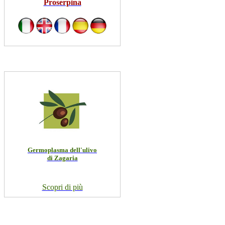
Proserpina
Germoplasma dell'ulivo
di Zagaria
Scopri di più