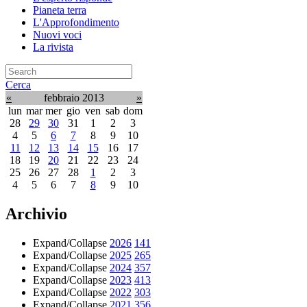
Pianeta terra
L'Approfondimento
Nuovi voci
La rivista
Cerca
«
febbraio 2013
»
lun
mar
mer
gio
ven
sab
dom
28
29
30
31
1
2
3
4
5
6
7
8
9
10
11
12
13
14
15
16
17
18
19
20
21
22
23
24
25
26
27
28
1
2
3
4
5
6
7
8
9
10
Archivio
Expand/Collapse
2026
141
Expand/Collapse
2025
265
Expand/Collapse
2024
357
Expand/Collapse
2023
413
Expand/Collapse
2022
303
Expand/Collapse
2021
356