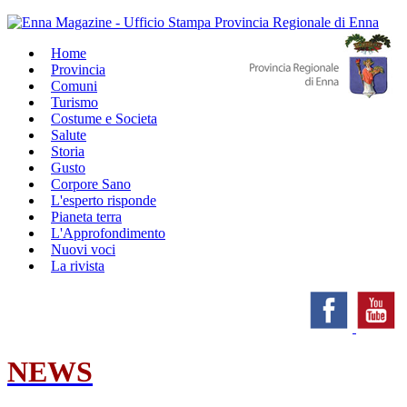
Home
Provincia
Comuni
Turismo
Costume e Societa
Salute
Storia
Gusto
Corpore Sano
L'esperto risponde
Pianeta terra
L'Approfondimento
Nuovi voci
La rivista
NEWS