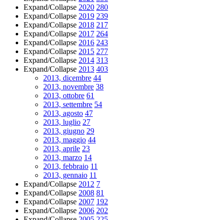
Expand/Collapse
2020
280
Expand/Collapse
2019
239
Expand/Collapse
2018
217
Expand/Collapse
2017
264
Expand/Collapse
2016
243
Expand/Collapse
2015
277
Expand/Collapse
2014
313
Expand/Collapse
2013
403
2013, dicembre
44
2013, novembre
38
2013, ottobre
61
2013, settembre
54
2013, agosto
47
2013, luglio
27
2013, giugno
29
2013, maggio
44
2013, aprile
23
2013, marzo
14
2013, febbraio
11
2013, gennaio
11
Expand/Collapse
2012
7
Expand/Collapse
2008
81
Expand/Collapse
2007
192
Expand/Collapse
2006
202
Expand/Collapse
2005
225