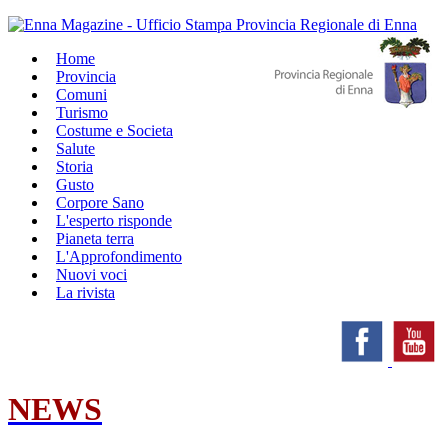
Home
Provincia
Comuni
Turismo
Costume e Societa
Salute
Storia
Gusto
Corpore Sano
L'esperto risponde
Pianeta terra
L'Approfondimento
Nuovi voci
La rivista
NEWS