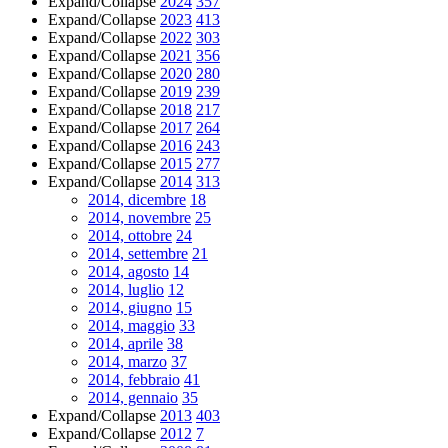
Expand/Collapse
2024
357
Expand/Collapse
2023
413
Expand/Collapse
2022
303
Expand/Collapse
2021
356
Expand/Collapse
2020
280
Expand/Collapse
2019
239
Expand/Collapse
2018
217
Expand/Collapse
2017
264
Expand/Collapse
2016
243
Expand/Collapse
2015
277
Expand/Collapse
2014
313
2014, dicembre
18
2014, novembre
25
2014, ottobre
24
2014, settembre
21
2014, agosto
14
2014, luglio
12
2014, giugno
15
2014, maggio
33
2014, aprile
38
2014, marzo
37
2014, febbraio
41
2014, gennaio
35
Expand/Collapse
2013
403
Expand/Collapse
2012
7