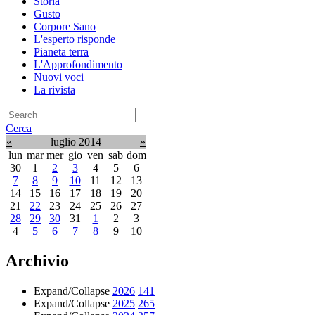
Storia
Gusto
Corpore Sano
L'esperto risponde
Pianeta terra
L'Approfondimento
Nuovi voci
La rivista
Cerca
«
luglio 2014
»
lun
mar
mer
gio
ven
sab
dom
30
1
2
3
4
5
6
7
8
9
10
11
12
13
14
15
16
17
18
19
20
21
22
23
24
25
26
27
28
29
30
31
1
2
3
4
5
6
7
8
9
10
Archivio
Expand/Collapse
2026
141
Expand/Collapse
2025
265