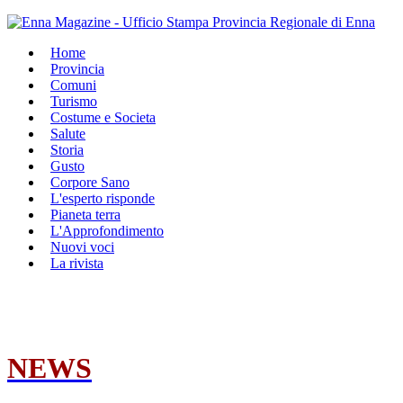
Home
Provincia
Comuni
Turismo
Costume e Societa
Salute
Storia
Gusto
Corpore Sano
L'esperto risponde
Pianeta terra
L'Approfondimento
Nuovi voci
La rivista
NEWS