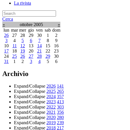
La rivista
Cerca
«
ottobre 2005
»
lun
mar
mer
gio
ven
sab
dom
26
27
28
29
30
1
2
3
4
5
6
7
8
9
10
11
12
13
14
15
16
17
18
19
20
21
22
23
24
25
26
27
28
29
30
31
1
2
3
4
5
6
Archivio
Expand/Collapse
2026
141
Expand/Collapse
2025
265
Expand/Collapse
2024
357
Expand/Collapse
2023
413
Expand/Collapse
2022
303
Expand/Collapse
2021
356
Expand/Collapse
2020
280
Expand/Collapse
2019
239
Expand/Collapse
2018
217