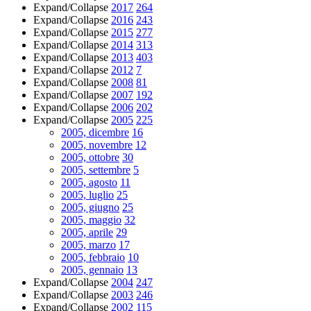
Expand/Collapse
2017
264
Expand/Collapse
2016
243
Expand/Collapse
2015
277
Expand/Collapse
2014
313
Expand/Collapse
2013
403
Expand/Collapse
2012
7
Expand/Collapse
2008
81
Expand/Collapse
2007
192
Expand/Collapse
2006
202
Expand/Collapse
2005
225
2005, dicembre
16
2005, novembre
12
2005, ottobre
30
2005, settembre
5
2005, agosto
11
2005, luglio
25
2005, giugno
25
2005, maggio
32
2005, aprile
29
2005, marzo
17
2005, febbraio
10
2005, gennaio
13
Expand/Collapse
2004
247
Expand/Collapse
2003
246
Expand/Collapse
2002
115