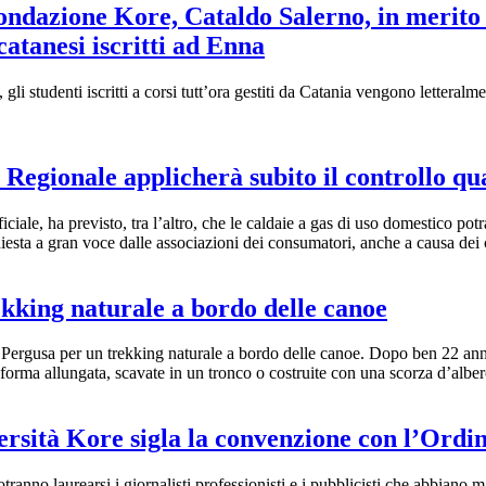
Fondazione Kore, Cataldo Salerno, in merito 
catanesi iscritti ad Enna
li studenti iscritti a corsi tutt’ora gestiti da Catania vengono letteralmen
Regionale applicherà subito il controllo q
ficiale, ha previsto, tra l’altro, che le caldaie a gas di uso domestico p
esta a gran voce dalle associazioni dei consumatori, anche a causa dei co
ekking naturale a bordo delle canoe
Pergusa per un trekking naturale a bordo delle canoe. Dopo ben 22 anni
i forma allungata, scavate in un tronco o costruite con una scorza d’alber
versità Kore sigla la convenzione con l’Ordi
potranno laurearsi i giornalisti professionisti e i pubblicisti che abbiano