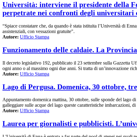
Università: interviene il presidente della 
perpetrate nei confronti degli universitari 
“Spiace constatare che, da quando è stata istituita l’Università di Enna, g
assistenziali, con vessazioni gratuite".
Autore:
Ufficio Stampa
Funzionamento delle caldaie. La Provincia 
Il decreto legislativo 192, pubblicato il 23 settembre sulla Gazzetta Uf
ogni anno o al massimo ogni due anni. Si tratta di un’innovazione richi
Autore:
Ufficio Stampa
Lago di Pergusa. Domenica, 30 ottobre, tr
Appuntamento domenica mattina, 30 ottobre, sulle sponde del lago di 
galleggiare sulle acque del lago queste caratteristiche imbarcazioni, d
Autore:
Ufficio Stampa
Laurea per giornalisti e pubblicisti. L’uni
L'Università di Enna è entrata a far parte del pool di atenei nei quali 