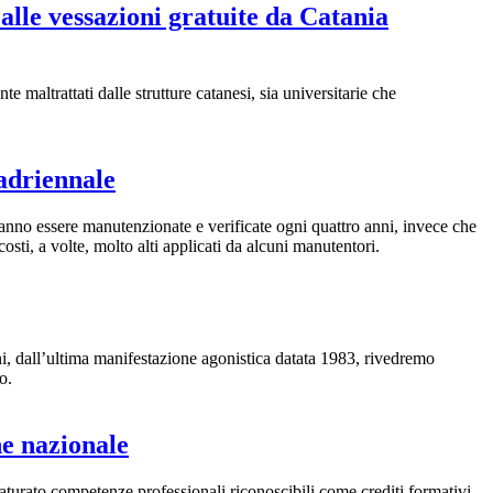
alle vessazioni gratuite da Catania
te maltrattati dalle strutture catanesi, sia universitarie che
uadriennale
otranno essere manutenzionate e verificate ogni quattro anni, invece che
sti, a volte, molto alti applicati da alcuni manutentori.
, dall’ultima manifestazione agonistica datata 1983, rivedremo
o.
ne nazionale
 maturato competenze professionali riconoscibili come crediti formativi