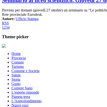
Seminario al liceo scientifico. Giovedì 27 o
Previsto per domani (giovedì 27 ottobre) un seminario su “Le politich
Rete provinciale Eurodesk.
Autore:
Ufficio Stampa
RSS
1
2
3
4
Theme picker
Home
Provincia
Comuni
Turismo
Costume e Societa
Salute
Storia
Gusto
Corpore Sano
L'esperto risponde
Pianeta terra
L'Approfondimento
Nuovi voci