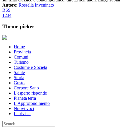
Autore:
Rossella Inveninato
RSS
1
2
3
4
Theme picker
Home
Provincia
Comuni
Turismo
Costume e Societa
Salute
Storia
Gusto
Corpore Sano
L'esperto risponde
Pianeta terra
L'Approfondimento
Nuovi voci
La rivista