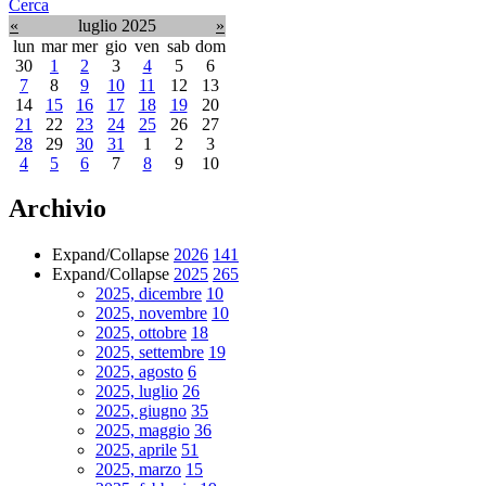
Cerca
«
luglio 2025
»
lun
mar
mer
gio
ven
sab
dom
30
1
2
3
4
5
6
7
8
9
10
11
12
13
14
15
16
17
18
19
20
21
22
23
24
25
26
27
28
29
30
31
1
2
3
4
5
6
7
8
9
10
Archivio
Expand/Collapse
2026
141
Expand/Collapse
2025
265
2025, dicembre
10
2025, novembre
10
2025, ottobre
18
2025, settembre
19
2025, agosto
6
2025, luglio
26
2025, giugno
35
2025, maggio
36
2025, aprile
51
2025, marzo
15