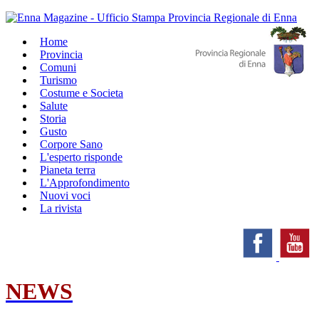
Home
Provincia
Comuni
Turismo
Costume e Societa
Salute
Storia
Gusto
Corpore Sano
L'esperto risponde
Pianeta terra
L'Approfondimento
Nuovi voci
La rivista
NEWS