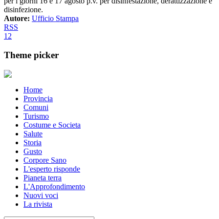
per i giorni 16 e 17 agosto p.v. per disinfestazione, derattizzazione e
disinfezione.
Autore:
Ufficio Stampa
RSS
1
2
Theme picker
Home
Provincia
Comuni
Turismo
Costume e Societa
Salute
Storia
Gusto
Corpore Sano
L'esperto risponde
Pianeta terra
L'Approfondimento
Nuovi voci
La rivista