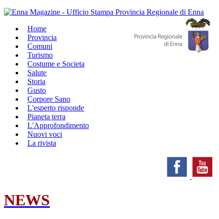
Home
Provincia
Comuni
Turismo
Costume e Societa
Salute
Storia
Gusto
Corpore Sano
L'esperto risponde
Pianeta terra
L'Approfondimento
Nuovi voci
La rivista
NEWS