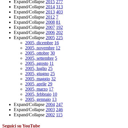
Expand/Collapse
2015
277
Expand/Collapse
2014
313
Expand/Collapse
2013
403
Expand/Collapse
2012
7
Expand/Collapse
2008
81
Expand/Collapse
2007
192
Expand/Collapse
2006
202
Expand/Collapse
2005
225
2005, dicembre
16
2005, novembre
12
2005, ottobre
30
2005, settembre
5
2005, agosto
11
2005, luglio
25
2005, giugno
25
2005, maggio
32
2005, aprile
29
2005, marzo
17
2005, febbraio
10
2005, gennaio
13
Expand/Collapse
2004
247
Expand/Collapse
2003
246
Expand/Collapse
2002
115
Seguici su YouTube