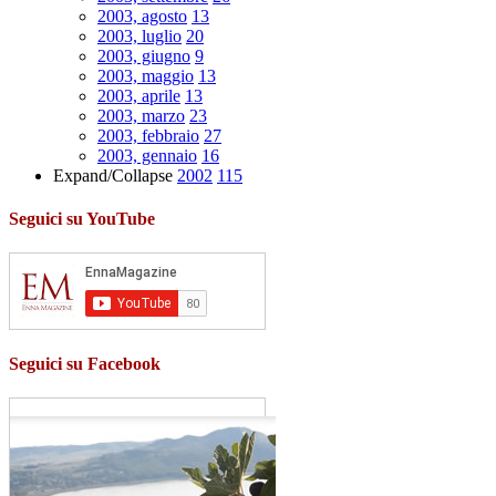
2003, agosto
13
2003, luglio
20
2003, giugno
9
2003, maggio
13
2003, aprile
13
2003, marzo
23
2003, febbraio
27
2003, gennaio
16
Expand/Collapse
2002
115
Seguici su YouTube
Seguici su Facebook