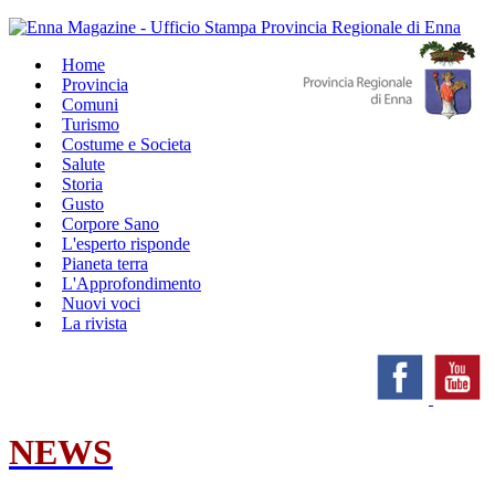
Home
Provincia
Comuni
Turismo
Costume e Societa
Salute
Storia
Gusto
Corpore Sano
L'esperto risponde
Pianeta terra
L'Approfondimento
Nuovi voci
La rivista
NEWS