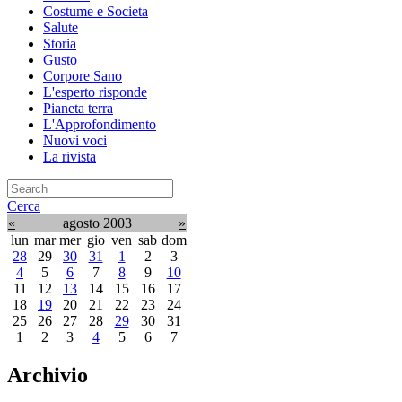
Costume e Societa
Salute
Storia
Gusto
Corpore Sano
L'esperto risponde
Pianeta terra
L'Approfondimento
Nuovi voci
La rivista
Cerca
«
agosto 2003
»
lun
mar
mer
gio
ven
sab
dom
28
29
30
31
1
2
3
4
5
6
7
8
9
10
11
12
13
14
15
16
17
18
19
20
21
22
23
24
25
26
27
28
29
30
31
1
2
3
4
5
6
7
Archivio