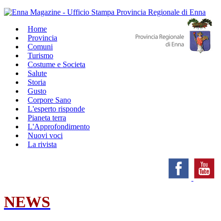
Home
Provincia
Comuni
Turismo
Costume e Societa
Salute
Storia
Gusto
Corpore Sano
L'esperto risponde
Pianeta terra
L'Approfondimento
Nuovi voci
La rivista
NEWS