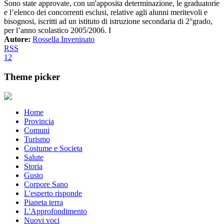
Sono state approvate, con un'apposita determinazione, le graduatorie
e l’elenco dei concorrenti esclusi, relative agli alunni meritevoli e
bisognosi, iscritti ad un istituto di istruzione secondaria di 2°grado,
per l’anno scolastico 2005/2006. I
Autore:
Rossella Inveninato
RSS
1
2
Theme picker
Home
Provincia
Comuni
Turismo
Costume e Societa
Salute
Storia
Gusto
Corpore Sano
L'esperto risponde
Pianeta terra
L'Approfondimento
Nuovi voci