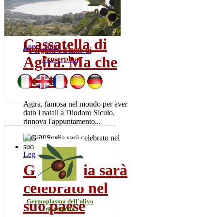
risultati positivi. La meta' dei
pazienti ricoverata...
mer 22 lug
Cassatella di
Leggi Tutto
Pergusa e il mito di
Agira. Ma che
Proserpina
bontà!
Agira, famosa nel mondo per aver
dato i natali a Diodoro Siculo,
rinnova l'appuntamento...
dom 20 nov
Leggi Tutto
Gigi Scalia sarà
celebrato nel
suo paese
Germoplasma dell'ulivo
di Zagaria