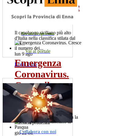
poco conosciute
da...
Il capoluogo siciliano più alto
Portale Scoprienna
d'Italia nella classifica stilata dal
sito...
Vai al portale
lun 9 ago
Emergenza
Leggi Tutto
Coronavirus.
Cresce il
numero dei...
Sono 60 i positivi. Il sindaco,
Salvatore la Spina raccomanda la
massima prudenza
Collabora con noi
gio 22 ott