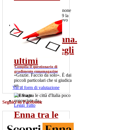
Il 2 luglio 101 colpi di cannone
salutano la Patrona. Alle 19 la
"Nave d'oro" esce dal...
gio 2 lug
Rosario Gisana.
Leggi Tutto
Il vescovo degli
ultimi
Compila il questionario di
gradimento ennamagazine
«Grazie. Faccio da solo». È dai
piccoli particolari che si giudica
un...
Vai al form di valutazione
mer 9 ago
Seguici su Facebook
Leggi Tutto
Enna tra le
città d'Italia