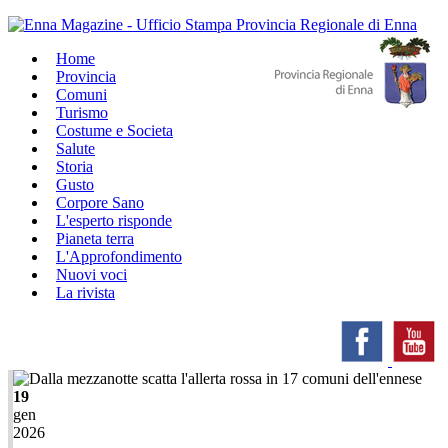
Home
Provincia
Comuni
Turismo
Costume e Societa
Salute
Storia
Gusto
Corpore Sano
L'esperto risponde
Pianeta terra
L'Approfondimento
Nuovi voci
La rivista
19
gen
2026