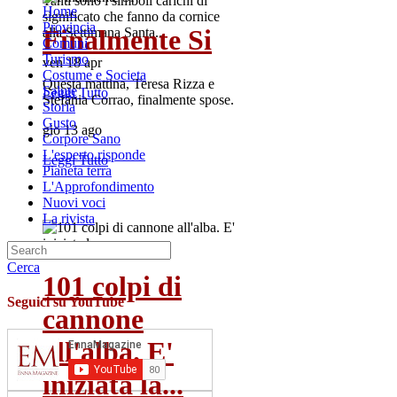
Tanti sono i simboli carichi di
Home
significato che fanno da cornice
Provincia
Finalmente Si
alla Settimana Santa...
Comuni
Turismo
ven 18 apr
Costume e Societa
Questa mattina, Teresa Rizza e
Salute
Leggi Tutto
Stefania Corrao, finalmente spose.
Storia
Gusto
gio 13 ago
Corpore Sano
L'esperto risponde
Leggi Tutto
Pianeta terra
L'Approfondimento
Nuovi voci
La rivista
Cerca
101 colpi di
Seguici su YouTube
cannone
all'alba. E'
iniziata la...