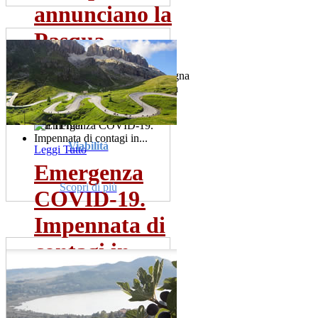
annunciano la
Pasqua
I giganti di cartapesta dalla Spagna
e dalle Fiandre presenti anche in
due comuni della...
ven 11 mar
Viabilità
Leggi Tutto
Emergenza
Scopri di più
COVID-19.
Impennata di
contagi in...
Sono una trentina gia' i tamponi
risultati positivi. La meta' dei
pazienti ricoverata...