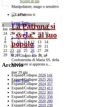
Scopri di più
Manipolatore, mago o sensitivo
gio 18 set
Leggi Tutto
La Patrona si
«
ottobre 2018
»
lun
mar
mer
gio
ven
sab
dom
"svela" al suo
24
25
26
27
28
29
30
1
2
3
4
5
6
7
popolo
8
9
10
11
12
13
14
15
16
17
18
19
20
21
22
23
24
25
26
27
28
29
30
31
1
2
3
4
Il 29 Giugno alle 18, la
Confraternita di Maria SS. della
Archivio
Visitazione si appresta a...
mar 29 giu
Expand/Collapse
2026
141
Expand/Collapse
2025
265
Leggi Tutto
Expand/Collapse
2024
357
Expand/Collapse
2023
413
Expand/Collapse
2022
303
Expand/Collapse
2021
356
Expand/Collapse
2020
280
Expand/Collapse
2019
239