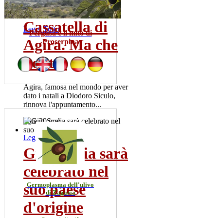
mer 22 lug
Cassatella di
Leggi Tutto
Pergusa e il mito di
Agira. Ma che
Proserpina
bontà!
Agira, famosa nel mondo per aver
dato i natali a Diodoro Siculo,
rinnova l'appuntamento...
dom 20 nov
Leggi Tutto
Gigi Scalia sarà
celebrato nel
suo paese
Germoplasma dell'ulivo
di Zagaria
d'origine