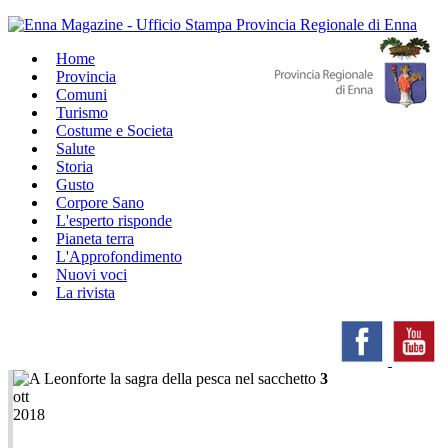
Home
Provincia
Comuni
Turismo
Costume e Societa
Salute
Storia
Gusto
Corpore Sano
L'esperto risponde
Pianeta terra
L'Approfondimento
Nuovi voci
La rivista
3
ott
2018