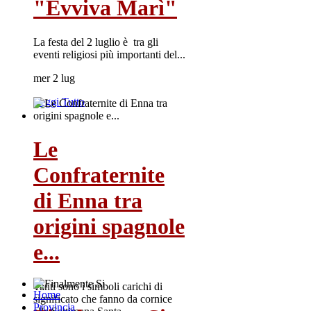
"Evviva Marì"
La festa del 2 luglio è tra gli
eventi religiosi più importanti del...
mer 2 lug
Leggi Tutto
Le
Confraternite
di Enna tra
origini spagnole
e...
Tanti sono i simboli carichi di
Home
significato che fanno da cornice
Provincia