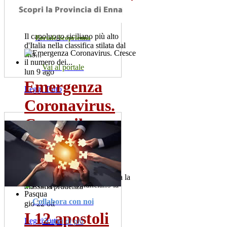
da...
Il capoluogo siciliano più alto
Portale Scoprienna
d'Italia nella classifica stilata dal
sito...
Vai al portale
lun 9 ago
Emergenza
Leggi Tutto
Coronavirus.
Cresce il
numero dei...
Sono 60 i positivi. Il sindaco,
Salvatore la Spina raccomanda la
massima prudenza
Collabora con noi
gio 22 ott
I 12 apostoli
Leggi Tutto
Scopri di più