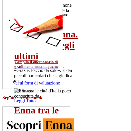
Il 2 luglio 101 colpi di cannone
salutano la Patrona. Alle 19 la
"Nave d'oro" esce dal...
gio 2 lug
Rosario Gisana.
Leggi Tutto
Il vescovo degli
ultimi
Compila il questionario di
gradimento ennamagazine
«Grazie. Faccio da solo». È dai
piccoli particolari che si giudica
un...
Vai al form di valutazione
mer 9 ago
Seguici su Facebook
Leggi Tutto
Enna tra le
città d'Italia