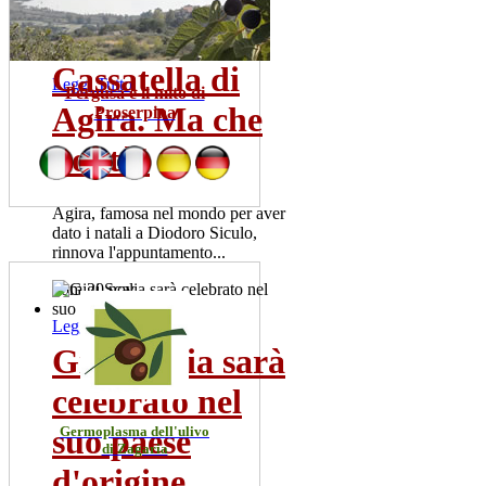
pazienti ricoverata...
mer 22 lug
Cassatella di
Leggi Tutto
Pergusa e il mito di
Agira. Ma che
Proserpina
bontà!
Agira, famosa nel mondo per aver
dato i natali a Diodoro Siculo,
rinnova l'appuntamento...
dom 20 nov
Leggi Tutto
Gigi Scalia sarà
celebrato nel
suo paese
Germoplasma dell'ulivo
di Zagaria
d'origine