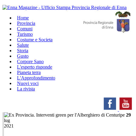
Home
Provincia
Comuni
Turismo
Costume e Societa
Salute
Storia
Gusto
Corpore Sano
L'esperto risponde
Pianeta terra
L'Approfondimento
Nuovi voci
La rivista
29
lug
2021