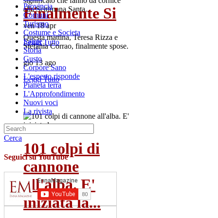
significato che fanno da cornice
Provincia
Finalmente Si
alla Settimana Santa...
Comuni
Turismo
ven 18 apr
Costume e Societa
Questa mattina, Teresa Rizza e
Salute
Leggi Tutto
Stefania Corrao, finalmente spose.
Storia
Gusto
gio 13 ago
Corpore Sano
L'esperto risponde
Leggi Tutto
Pianeta terra
L'Approfondimento
Nuovi voci
La rivista
Cerca
101 colpi di
Seguici su YouTube
cannone
all'alba. E'
iniziata la...