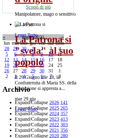
Scopri di più
Manipolatore, mago o sensitivo
gio 18 set
Leggi Tutto
La Patrona si
«
luglio 2021
»
lun
mar
mer
gio
ven
sab
dom
"svela" al suo
28
29
30
1
2
3
4
5
6
7
8
9
10
11
popolo
12
13
14
15
16
17
18
19
20
21
22
23
24
25
26
27
28
29
30
31
1
2
3
4
5
6
7
8
Il 29 Giugno alle 18, la
Confraternita di Maria SS. della
Archivio
Visitazione si appresta a...
mar 29 giu
Expand/Collapse
2026
141
Expand/Collapse
2025
265
Leggi Tutto
Expand/Collapse
2024
357
Expand/Collapse
2023
413
Expand/Collapse
2022
303
Expand/Collapse
2021
356
Expand/Collapse
2020
280