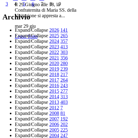
3
4
5
6
7
8
9
Il 29 Giugno alle 18, la
Confraternita di Maria SS. della
Archivio
Visitazione si appresta a...
mar 29 giu
Expand/Collapse
2026
141
Expand/Collapse
2025
265
Leggi Tutto
Expand/Collapse
2024
357
Expand/Collapse
2023
413
Expand/Collapse
2022
303
Expand/Collapse
2021
356
Expand/Collapse
2020
280
Expand/Collapse
2019
239
Expand/Collapse
2018
217
Expand/Collapse
2017
264
Expand/Collapse
2016
243
Expand/Collapse
2015
277
Expand/Collapse
2014
313
Expand/Collapse
2013
403
Expand/Collapse
2012
7
Expand/Collapse
2008
81
Expand/Collapse
2007
192
Expand/Collapse
2006
202
Expand/Collapse
2005
225
Expand/Collapse
2004
247