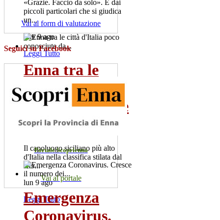
«Grazie. Faccio da solo». È dai
piccoli particolari che si giudica
un...
Vai al form di valutazione
mer 9 ago
Seguici su Facebook
Leggi Tutto
Enna tra le
città d'Italia
poco conosciute
da...
Il capoluogo siciliano più alto
Portale Scoprienna
d'Italia nella classifica stilata dal
sito...
Vai al portale
lun 9 ago
Emergenza
Leggi Tutto
Coronavirus.