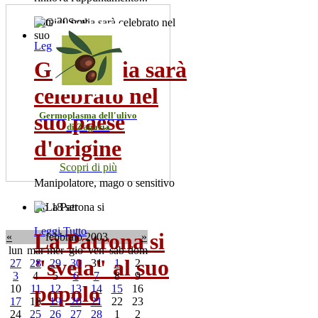
dom 20 nov
Leggi Tutto
Gigi Scalia sarà
celebrato nel
suo paese
Germoplasma dell'ulivo
di Zagaria
d'origine
Scopri di più
Manipolatore, mago o sensitivo
gio 18 set
Leggi Tutto
La Patrona si
«
febbraio 2003
»
lun
mar
mer
gio
ven
sab
dom
"svela" al suo
27
28
29
30
31
1
2
3
4
5
6
7
8
9
popolo
10
11
12
13
14
15
16
17
18
19
20
21
22
23
24
25
26
27
28
1
2