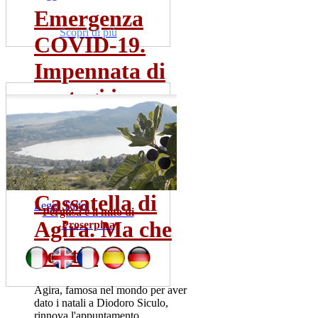
Emergenza
Scopri di più
COVID-19.
Impennata di
contagi in...
Sono una trentina gia' i tamponi
risultati positivi. La meta' dei
pazienti ricoverata...
mer 22 lug
Cassatella di
Leggi Tutto
Pergusa e il mito di
Agira. Ma che
Proserpina
bontà!
Agira, famosa nel mondo per aver
dato i natali a Diodoro Siculo,
rinnova l'appuntamento...