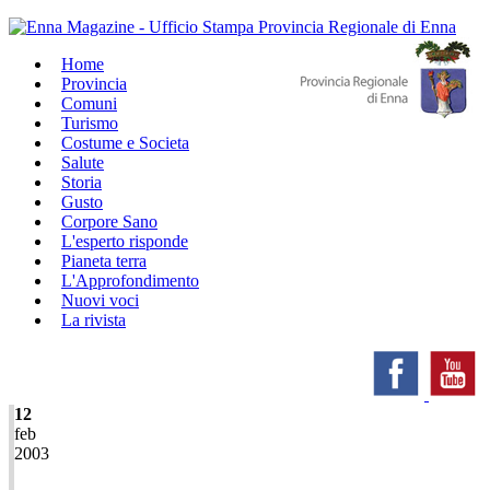
Home
Provincia
Comuni
Turismo
Costume e Societa
Salute
Storia
Gusto
Corpore Sano
L'esperto risponde
Pianeta terra
L'Approfondimento
Nuovi voci
La rivista
12
feb
2003