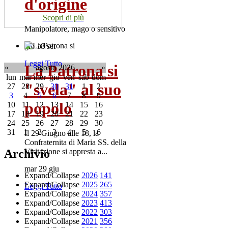
d'origine
Scopri di più
Manipolatore, mago o sensitivo
gio 18 set
Leggi Tutto
La Patrona si
«
agosto 2026
»
lun
mar
mer
gio
ven
sab
dom
"svela" al suo
27
28
29
30
31
1
2
3
4
5
6
7
8
9
popolo
10
11
12
13
14
15
16
17
18
19
20
21
22
23
24
25
26
27
28
29
30
31
1
2
3
4
5
6
Il 29 Giugno alle 18, la
Confraternita di Maria SS. della
Archivio
Visitazione si appresta a...
mar 29 giu
Expand/Collapse
2026
141
Expand/Collapse
2025
265
Leggi Tutto
Expand/Collapse
2024
357
Expand/Collapse
2023
413
Expand/Collapse
2022
303
Expand/Collapse
2021
356