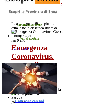
poco conosciute
da...
Il capoluogo siciliano più alto
Portale Scoprienna
d'Italia nella classifica stilata dal
sito...
Vai al portale
lun 9 ago
Emergenza
Leggi Tutto
Coronavirus.
Cresce il
numero dei...
Sono 60 i positivi. Il sindaco,
Salvatore la Spina raccomanda la
massima prudenza
Collabora con noi
gio 22 ott