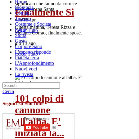
Home
significato che fanno da cornice
Provincia
Finalmente Si
alla Settimana Santa...
Comuni
Turismo
ven 18 apr
Costume e Societa
Questa mattina, Teresa Rizza e
Salute
Leggi Tutto
Stefania Corrao, finalmente spose.
Storia
Gusto
gio 13 ago
Corpore Sano
L'esperto risponde
Leggi Tutto
Pianeta terra
L'Approfondimento
Nuovi voci
La rivista
Cerca
101 colpi di
Seguici su YouTube
cannone
all'alba. E'
iniziata la...