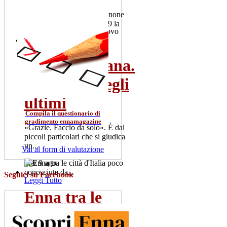
Il 2 luglio 101 colpi di cannone
salutano la Patrona. Alle 19 la
"Nave d'oro" esce dal...
gio 2 lug
Rosario Gisana.
Leggi Tutto
Il vescovo degli
ultimi
Compila il questionario di
gradimento ennamagazine
«Grazie. Faccio da solo». È dai
piccoli particolari che si giudica
un...
Vai al form di valutazione
mer 9 ago
Seguici su Facebook
Leggi Tutto
Enna tra le
città d'Italia