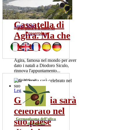
risultati positivi. La meta' dei
pazienti ricoverata...
mer 22 lug
Cassatella di
Leggi Tutto
Pergusa e il mito di
Agira. Ma che
Proserpina
bontà!
Agira, famosa nel mondo per aver
dato i natali a Diodoro Siculo,
rinnova l'appuntamento...
dom 20 nov
Leggi Tutto
Gigi Scalia sarà
celebrato nel
suo paese
Germoplasma dell'ulivo
di Zagaria