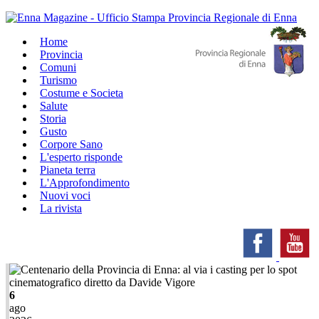
Home
Provincia
Comuni
Turismo
Costume e Societa
Salute
Storia
Gusto
Corpore Sano
L'esperto risponde
Pianeta terra
L'Approfondimento
Nuovi voci
La rivista
6
ago