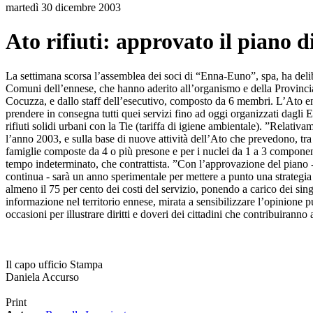
martedì 30 dicembre 2003
Ato rifiuti: approvato il piano d
La settimana scorsa l’assemblea dei soci di “Enna-Euno”, spa, ha delibera
Comuni dell’ennese, che hanno aderito all’organismo e della Provincia 
Cocuzza, e dallo staff dell’esecutivo, composto da 6 membri. L’Ato ent
prendere in consegna tutti quei servizi fino ad oggi organizzati dagli Enti
rifiuti solidi urbani con la Tie (tariffa di igiene ambientale). ”Relati
l’anno 2003, e sulla base di nuove attività dell’Ato che prevedono, tra l
famiglie composte da 4 o più presone e per i nuclei da 1 a 3 componenti. 
tempo indeterminato, che contrattista. ”Con l’approvazione del piano -
continua - sarà un anno sperimentale per mettere a punto una strategia 
almeno il 75 per cento dei costi del servizio, ponendo a carico dei sin
informazione nel territorio ennese, mirata a sensibilizzare l’opinione pu
occasioni per illustrare diritti e doveri dei cittadini che contribuirann
Il capo ufficio Stampa
Daniela Accurso
Print