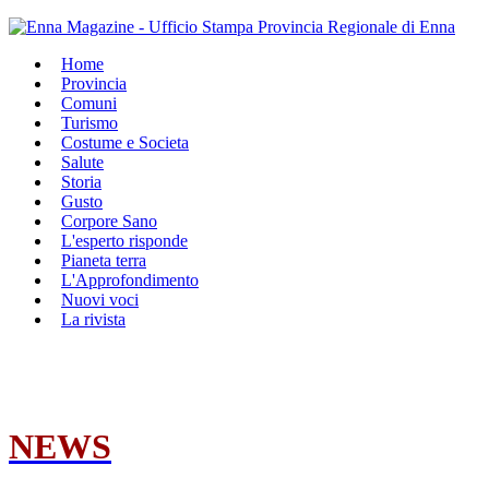
Home
Provincia
Comuni
Turismo
Costume e Societa
Salute
Storia
Gusto
Corpore Sano
L'esperto risponde
Pianeta terra
L'Approfondimento
Nuovi voci
La rivista
NEWS