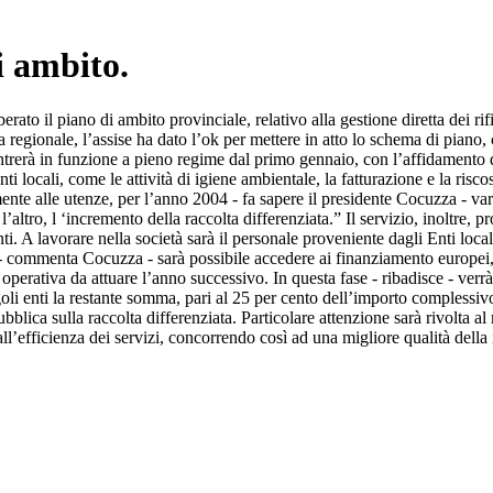
i ambito.
to il piano di ambito provinciale, relativo alla gestione diretta dei rifiu
regionale, l’assise ha dato l’ok per mettere in atto lo schema di piano,
rerà in funzione a pieno regime dal primo gennaio, con l’affidamento di
 locali, come le attività di igiene ambientale, la fatturazione e la riscoss
vamente alle utenze, per l’anno 2004 - fa sapere il presidente Cocuzza - v
’altro, l ‘incremento della raccolta differenziata.” Il servizio, inoltre, 
A lavorare nella società sarà il personale proveniente dagli Enti locali a
 commenta Cocuzza - sarà possibile accedere ai finanziamento europei, at
operativa da attuare l’anno successivo. In questa fase - ribadisce - verr
goli enti la restante somma, pari al 25 per cento dell’importo complessi
bblica sulla raccolta differenziata. Particolare attenzione sarà rivolta a
o all’efficienza dei servizi, concorrendo così ad una migliore qualità della