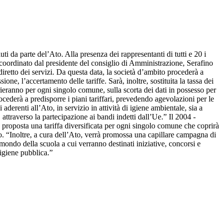
ti da parte del’Ato. Alla presenza dei rappresentanti di tutti e 20 i
 coordinato dal presidente del consiglio di Amministrazione, Serafino
retto dei servizi. Da questa data, la società d’ambito procederà a
ione, l’accertamento delle tariffe. Sarà, inoltre, sostituita la tassa dei
arieranno per ogni singolo comune, sulla scorta dei dati in possesso per
procederà a predisporre i piani tariffari, prevedendo agevolazioni per le
derenti all’Ato, in servizio in attività di igiene ambientale, sia a
traverso la partecipazione ai bandi indetti dall’Ue.” Il 2004 -
à proposta una tariffa diversificata per ogni singolo comune che coprirà
vo. “Inoltre, a cura dell’Ato, verrà promossa una capillare campagna di
l mondo della scuola a cui verranno destinati iniziative, concorsi e
 igiene pubblica.”