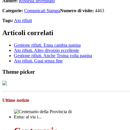
Autore:
Rossella Inveninato
Categorie:
Comunicati Stampa
Numero di visite:
4463
Tags:
Ato rifiuti
Articoli correlati
Gestione rifiuti. Enna cambia pagina
Ato rifiuti. Altro divorzio eccellente
Gestione rifiuti. Anche Troina volta pagina
Ato rifiuti. Guai senza fine
Theme picker
Ultime notizie