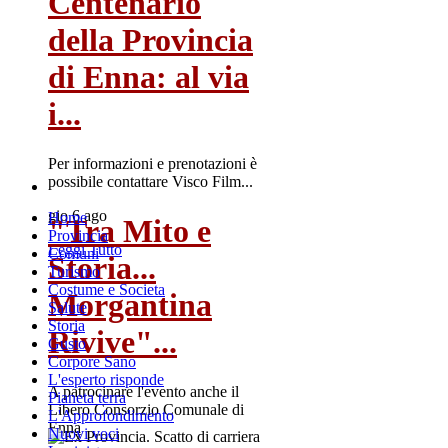
Centenario
della Provincia
di Enna: al via
i...
Per informazioni e prenotazioni è
possibile contattare Visco Film...
gio 6 ago
Home
"Tra Mito e
Provincia
Leggi Tutto
Comuni
Storia...
Turismo
Costume e Societa
Morgantina
Salute
Storia
Rivive"...
Gusto
Corpore Sano
L'esperto risponde
A patrocinare l'evento anche il
Pianeta terra
Libero Consorzio Comunale di
L'Approfondimento
Enna
Nuovi voci