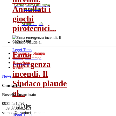
Germoplasma dell'ulivo
Annullati i
di Zagaria
giochi
Scopri di più
pirotecnici...
dom 19 lug
Leggi Tutto
Enna
Comunicati Stampa
Rassegna Stampa
emergenza
Redazione
Eventi
incendi. Il
News
Sindaco plaude
Contatto:
al...
Rossella Inveninato
0935 521254
dom 19 lug
+ 39 3738682451
stampa@provincia.enna.it
Leggi Tutto