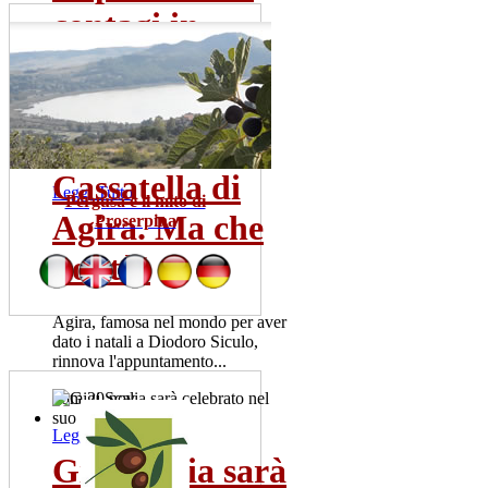
contagi in...
Sono una trentina gia' i tamponi
risultati positivi. La meta' dei
pazienti ricoverata...
mer 22 lug
Cassatella di
Leggi Tutto
Pergusa e il mito di
Agira. Ma che
Proserpina
bontà!
Agira, famosa nel mondo per aver
dato i natali a Diodoro Siculo,
rinnova l'appuntamento...
dom 20 nov
Leggi Tutto
Gigi Scalia sarà