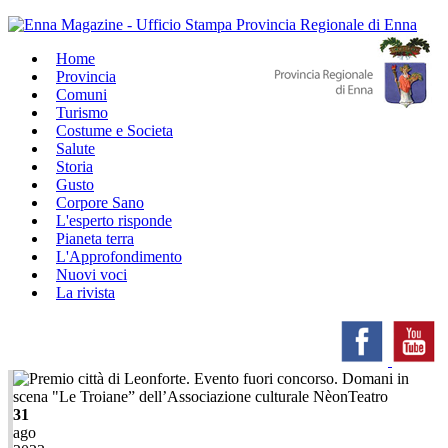
Home
Provincia
Comuni
Turismo
Costume e Societa
Salute
Storia
Gusto
Corpore Sano
L'esperto risponde
Pianeta terra
L'Approfondimento
Nuovi voci
La rivista
31
ago