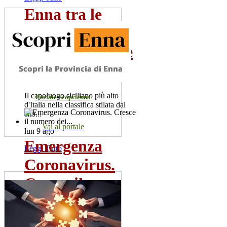
Enna tra le
città d'Italia
poco conosciute
da...
Il capoluogo siciliano più alto
Portale Scoprienna
d'Italia nella classifica stilata dal
sito...
Vai al portale
lun 9 ago
Emergenza
Leggi Tutto
Coronavirus.
Cresce il
numero dei...