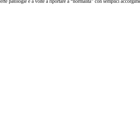
certe patologie e a volte a riportare a “normalità” con semplici accorgim