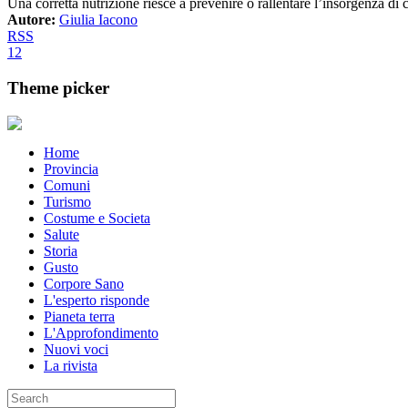
Una corretta nutrizione riesce a prevenire o rallentare l’insorgenza di 
Autore:
Giulia Iacono
RSS
1
2
Theme picker
Home
Provincia
Comuni
Turismo
Costume e Societa
Salute
Storia
Gusto
Corpore Sano
L'esperto risponde
Pianeta terra
L'Approfondimento
Nuovi voci
La rivista