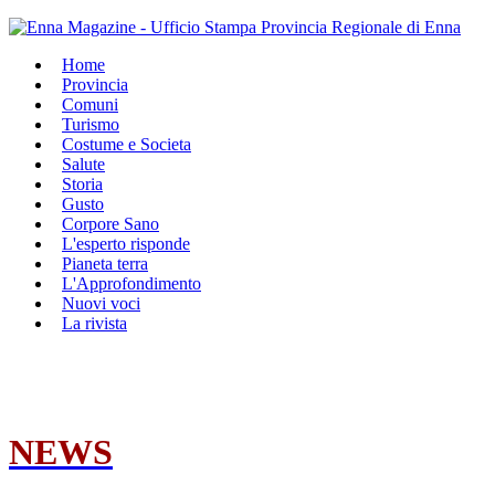
Home
Provincia
Comuni
Turismo
Costume e Societa
Salute
Storia
Gusto
Corpore Sano
L'esperto risponde
Pianeta terra
L'Approfondimento
Nuovi voci
La rivista
NEWS