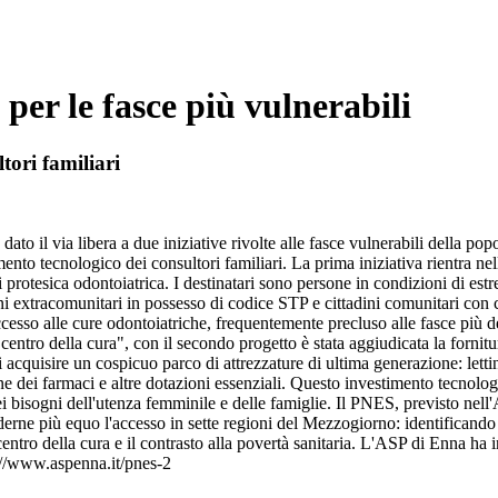
 per le fasce più vulnerabili
tori familiari
o il via libera a due iniziative rivolte alle fasce vulnerabili della pop
ento tecnologico dei consultori familiari. La prima iniziativa rientra ne
rotesica odontoiatrica. I destinatari sono persone in condizioni di estrema
ini extracomunitari in possesso di codice STP e cittadini comunitari con
ccesso alle cure odontoiatriche, frequentemente precluso alle fasce più de
 centro della cura", con il secondo progetto è stata aggiudicata la forni
quisire un cospicuo parco di attrezzature di ultima generazione: lettini 
one dei farmaci e altre dotazioni essenziali. Questo investimento tecnologic
dei bisogni dell'utenza femminile e delle famiglie. Il PNES, previsto nell
derne più equo l'accesso in sette regioni del Mezzogiorno: identificando q
entro della cura e il contrasto alla povertà sanitaria. L'ASP di Enna ha 
s://www.aspenna.it/pnes-2