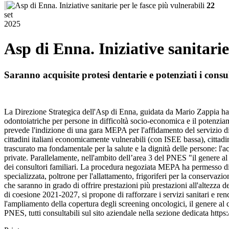
22
set
2025
Asp di Enna. Iniziative sanitarie
Saranno acquisite protesi dentarie e potenziati i consul
La Direzione Strategica dell'Asp di Enna, guidata da Mario Zappia ha dat
odontoiatriche per persone in difficoltà socio-economica e il potenziam
prevede l'indizione di una gara MEPA per l'affidamento del servizio di p
cittadini italiani economicamente vulnerabili (con ISEE bassa), cittad
trascurato ma fondamentale per la salute e la dignità delle persone: l'a
private. Parallelamente, nell'ambito dell’area 3 del PNES "il genere al
dei consultori familiari. La procedura negoziata MEPA ha permesso di ac
specializzata, poltrone per l'allattamento, frigoriferi per la conservazi
che saranno in grado di offrire prestazioni più prestazioni all'altezza 
di coesione 2021-2027, si propone di rafforzare i servizi sanitari e ren
l'ampliamento della copertura degli screening oncologici, il genere al c
PNES, tutti consultabili sul sito aziendale nella sezione dedicata http