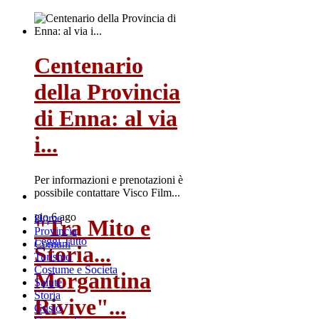
Centenario
della Provincia
di Enna: al via
i...
Per informazioni e prenotazioni è
possibile contattare Visco Film...
gio 6 ago
Home
"Tra Mito e
Provincia
Leggi Tutto
Comuni
Storia...
Turismo
Costume e Societa
Morgantina
Salute
Storia
Rivive"...
Gusto