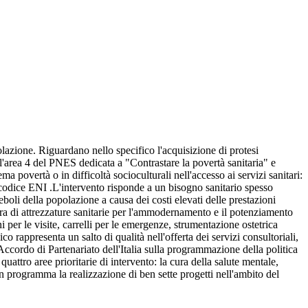
olazione. Riguardano nello specifico l'acquisizione di protesi
ll'area 4 del PNES dedicata a "Contrastare la povertà sanitaria" e
 povertà o in difficoltà socioculturali nell'accesso ai servizi sanitari:
 codice ENI .L'intervento risponde a un bisogno sanitario spesso
boli della popolazione a causa dei costi elevati delle prestazioni
tura di attrezzature sanitarie per l'ammodernamento e il potenziamento
per le visite, carrelli per le emergenze, strumentazione ostetrica
o rappresenta un salto di qualità nell'offerta dei servizi consultoriali,
'Accordo di Partenariato dell'Italia sulla programmazione della politica
uattro aree prioritarie di intervento: la cura della salute mentale,
in programma la realizzazione di ben sette progetti nell'ambito del