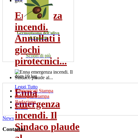
Emergenza
incendi.
Germoplasma dell'ulivo
Annullati i
di Zagaria
giochi
Scopri di più
pirotecnici...
dom 19 lug
Leggi Tutto
Enna
Comunicati Stampa
Rassegna Stampa
emergenza
Redazione
Eventi
incendi. Il
News
Sindaco plaude
Contatto: