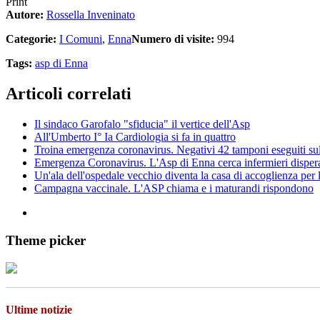
Print
Autore:
Rossella Inveninato
Categorie:
I Comuni
,
Enna
Numero di visite:
994
Tags:
asp di Enna
Articoli correlati
Il sindaco Garofalo "sfiducia" il vertice dell'Asp
All'Umberto I° Ia Cardiologia si fa in quattro
Troina emergenza coronavirus. Negativi 42 tamponi eseguiti su
Emergenza Coronavirus. L'Asp di Enna cerca infermieri disper
Un'ala dell'ospedale vecchio diventa la casa di accoglienza per 
Campagna vaccinale. L'ASP chiama e i maturandi rispondono
Theme picker
Ultime notizie