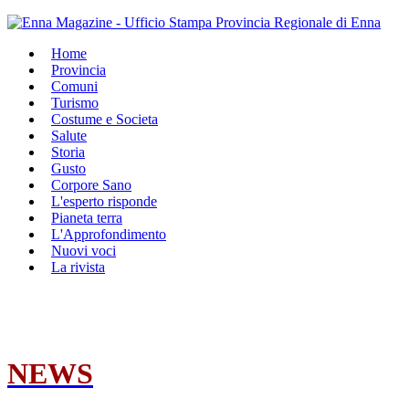
Home
Provincia
Comuni
Turismo
Costume e Societa
Salute
Storia
Gusto
Corpore Sano
L'esperto risponde
Pianeta terra
L'Approfondimento
Nuovi voci
La rivista
NEWS