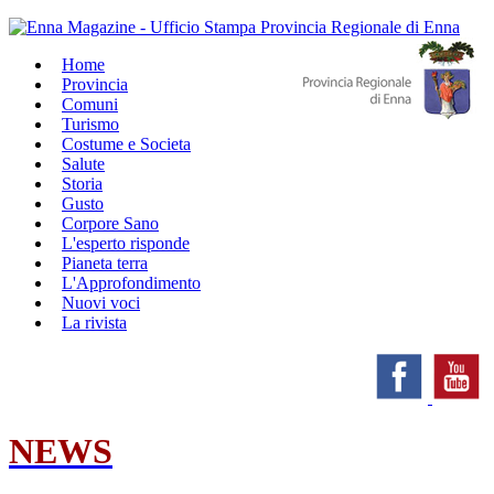
Home
Provincia
Comuni
Turismo
Costume e Societa
Salute
Storia
Gusto
Corpore Sano
L'esperto risponde
Pianeta terra
L'Approfondimento
Nuovi voci
La rivista
NEWS