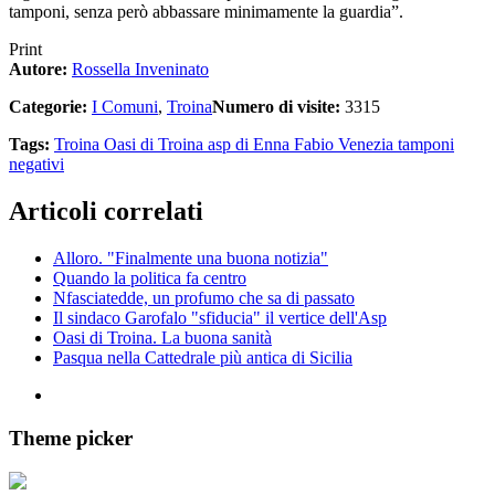
tamponi, senza però abbassare minimamente la guardia”.
Print
Autore:
Rossella Inveninato
Categorie:
I Comuni
,
Troina
Numero di visite:
3315
Tags:
Troina
Oasi di Troina
asp di Enna
Fabio Venezia
tamponi
negativi
Articoli correlati
Alloro. "Finalmente una buona notizia"
Quando la politica fa centro
Nfasciatedde, un profumo che sa di passato
Il sindaco Garofalo "sfiducia" il vertice dell'Asp
Oasi di Troina. La buona sanità
Pasqua nella Cattedrale più antica di Sicilia
Theme picker