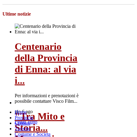
Ultime notizie
Centenario
della Provincia
di Enna: al via
i...
Per informazioni e prenotazioni è
possibile contattare Visco Film...
gio 6 ago
Home
"Tra Mito e
Provincia
Leggi Tutto
Comuni
Storia...
Turismo
Costume e Societa