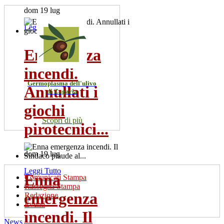
dom 19 lug
Leggi Tutto
Emergenza
incendi.
Germoplasma dell'ulivo
Annullati i
di Zagaria
giochi
Scopri di più
pirotecnici...
dom 19 lug
Leggi Tutto
Enna
Comunicati Stampa
Rassegna Stampa
emergenza
Redazione
Eventi
incendi. Il
News