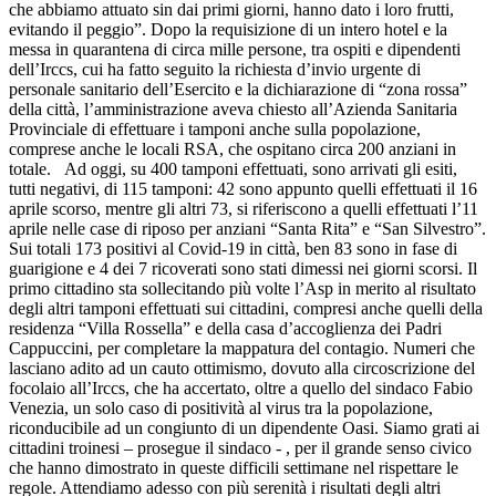
che abbiamo attuato sin dai primi giorni, hanno dato i loro frutti,
evitando il peggio”. Dopo la requisizione di un intero hotel e la
messa in quarantena di circa mille persone, tra ospiti e dipendenti
dell’Irccs, cui ha fatto seguito la richiesta d’invio urgente di
personale sanitario dell’Esercito e la dichiarazione di “zona rossa”
della città, l’amministrazione aveva chiesto all’Azienda Sanitaria
Provinciale di effettuare i tamponi anche sulla popolazione,
comprese anche le locali RSA, che ospitano circa 200 anziani in
totale. Ad oggi, su 400 tamponi effettuati, sono arrivati gli esiti,
tutti negativi, di 115 tamponi: 42 sono appunto quelli effettuati il 16
aprile scorso, mentre gli altri 73, si riferiscono a quelli effettuati l’11
aprile nelle case di riposo per anziani “Santa Rita” e “San Silvestro”.
Sui totali 173 positivi al Covid-19 in città, ben 83 sono in fase di
guarigione e 4 dei 7 ricoverati sono stati dimessi nei giorni scorsi. Il
primo cittadino sta sollecitando più volte l’Asp in merito al risultato
degli altri tamponi effettuati sui cittadini, compresi anche quelli della
residenza “Villa Rossella” e della casa d’accoglienza dei Padri
Cappuccini, per completare la mappatura del contagio. Numeri che
lasciano adito ad un cauto ottimismo, dovuto alla circoscrizione del
focolaio all’Irccs, che ha accertato, oltre a quello del sindaco Fabio
Venezia, un solo caso di positività al virus tra la popolazione,
riconducibile ad un congiunto di un dipendente Oasi. Siamo grati ai
cittadini troinesi – prosegue il sindaco - , per il grande senso civico
che hanno dimostrato in queste difficili settimane nel rispettare le
regole. Attendiamo adesso con più serenità i risultati degli altri