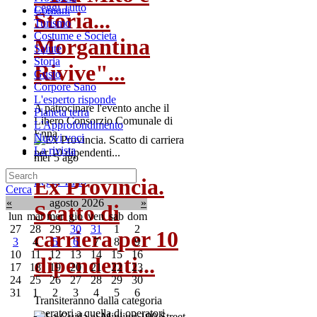
Leggi Tutto
Comuni
Storia...
Turismo
Costume e Societa
Morgantina
Salute
Storia
Rivive"...
Gusto
Corpore Sano
L'esperto risponde
A patrocinare l'evento anche il
Pianeta terra
Libero Consorzio Comunale di
L'Approfondimento
Enna
Nuovi voci
La rivista
mer 5 ago
Ex Provincia.
Leggi Tutto
Cerca
«
agosto 2026
»
Scatto di
lun
mar
mer
gio
ven
sab
dom
27
28
29
30
31
1
2
carriera per 10
3
4
5
6
7
8
9
10
11
12
13
14
15
16
dipendenti...
17
18
19
20
21
22
23
24
25
26
27
28
29
30
31
1
2
3
4
5
6
Transiteranno dalla categoria
operatori a quella di operatori