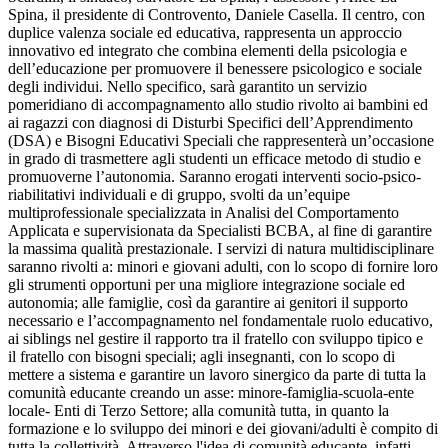
Spina, il presidente di Controvento, Daniele Casella. Il centro, con
duplice valenza sociale ed educativa, rappresenta un approccio
innovativo ed integrato che combina elementi della psicologia e
dell’educazione per promuovere il benessere psicologico e sociale
degli individui. Nello specifico, sarà garantito un servizio
pomeridiano di accompagnamento allo studio rivolto ai bambini ed
ai ragazzi con diagnosi di Disturbi Specifici dell’Apprendimento
(DSA) e Bisogni Educativi Speciali che rappresenterà un’occasione
in grado di trasmettere agli studenti un efficace metodo di studio e
promuoverne l’autonomia. Saranno erogati interventi socio-psico-
riabilitativi individuali e di gruppo, svolti da un’equipe
multiprofessionale specializzata in Analisi del Comportamento
Applicata e supervisionata da Specialisti BCBA, al fine di garantire
la massima qualità prestazionale. I servizi di natura multidisciplinare
saranno rivolti a: minori e giovani adulti, con lo scopo di fornire loro
gli strumenti opportuni per una migliore integrazione sociale ed
autonomia; alle famiglie, così da garantire ai genitori il supporto
necessario e l’accompagnamento nel fondamentale ruolo educativo,
ai siblings nel gestire il rapporto tra il fratello con sviluppo tipico e
il fratello con bisogni speciali; agli insegnanti, con lo scopo di
mettere a sistema e garantire un lavoro sinergico da parte di tutta la
comunità educante creando un asse: minore-famiglia-scuola-ente
locale- Enti di Terzo Settore; alla comunità tutta, in quanto la
formazione e lo sviluppo dei minori e dei giovani/adulti è compito di
tutta la collettività. Attraverso l'idea di comunità educante, infatti,