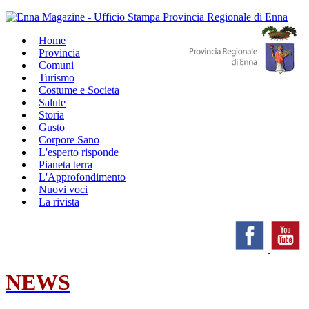
Home
Provincia
Comuni
Turismo
Costume e Societa
Salute
Storia
Gusto
Corpore Sano
L'esperto risponde
Pianeta terra
L'Approfondimento
Nuovi voci
La rivista
NEWS