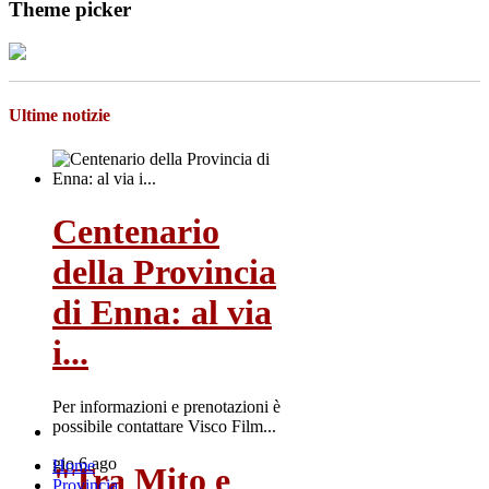
Theme picker
Ultime notizie
Centenario
della Provincia
di Enna: al via
i...
Per informazioni e prenotazioni è
possibile contattare Visco Film...
gio 6 ago
Home
"Tra Mito e
Provincia