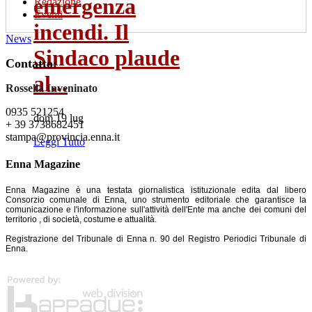
emergenza
Redazione
Eventi
incendi. Il
News
Sindaco plaude
Contatto:
al...
Rossella Inveninato
0935 521254
dom 19 lug
+ 39 3738682451
stampa@provincia.enna.it
Leggi Tutto
Enna Magazine
Enna Magazine è una testata giornalistica istituzionale edita dal libero
Consorzio comunale di Enna, uno strumento editoriale che garantisce la
comunicazione e l'informazione sull'attività dell'Ente ma anche dei comuni del
territorio , di società, costume e attualità.
Registrazione del Tribunale di Enna n. 90 del Registro Periodici Tribunale di
Enna.