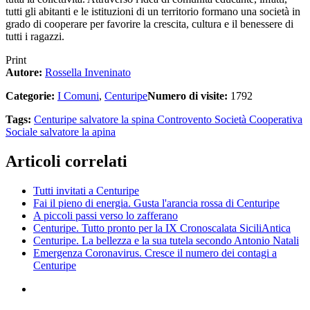
tutti gli abitanti e le istituzioni di un territorio formano una società in
grado di cooperare per favorire la crescita, cultura e il benessere di
tutti i ragazzi.
Print
Autore:
Rossella Inveninato
Categorie:
I Comuni
,
Centuripe
Numero di visite:
1792
Tags:
Centuripe
salvatore la spina
Controvento Società Cooperativa
Sociale
salvatore la apina
Articoli correlati
Tutti invitati a Centuripe
Fai il pieno di energia. Gusta l'arancia rossa di Centuripe
A piccoli passi verso lo zafferano
Centuripe. Tutto pronto per la IX Cronoscalata SiciliAntica
Centuripe. La bellezza e la sua tutela secondo Antonio Natali
Emergenza Coronavirus. Cresce il numero dei contagi a
Centuripe