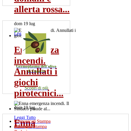
allerta rossa...
dom 19 lug
Leggi Tutto
Emergenza
incendi.
Germoplasma dell'ulivo
Annullati i
di Zagaria
giochi
Scopri di più
pirotecnici...
dom 19 lug
Leggi Tutto
Enna
Comunicati Stampa
Rassegna Stampa