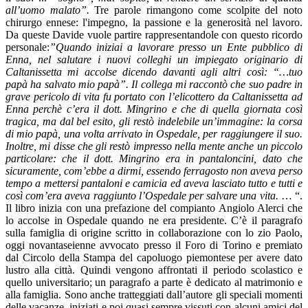
all’uomo malato”.
Tre parole rimangono come scolpite del noto
chirurgo ennese: l'impegno, la passione e la generosità nel lavoro.
Da queste Davide vuole partire rappresentandole con questo ricordo
personale:
”Quando iniziai a lavorare presso un Ente pubblico di
Enna, nel salutare i nuovi colleghi un impiegato originario di
Caltanissetta mi accolse dicendo davanti agli altri così: “…tuo
papà ha salvato mio papà”. Il collega mi raccontò che suo padre in
grave pericolo di vita fu portato con l’elicottero da Caltanissetta ad
Enna perchè c’era il dott. Mingrino e che di quella giornata così
tragica, ma dal bel esito, gli restò indelebile un’immagine: la corsa
di mio papà, una volta arrivato in Ospedale, per raggiungere il suo.
Inoltre, mi disse che gli restò impresso nella mente anche un piccolo
particolare: che il dott. Mingrino era in pantaloncini, dato che
sicuramente, com’ebbe a dirmi, essendo ferragosto non aveva perso
tempo a mettersi pantaloni e camicia ed aveva lasciato tutto e tutti e
così com’era aveva raggiunto l’Ospedale per salvare una vita.
… “.
Il libro inizia con una prefazione del compianto Angiolo Alerci che
lo accolse in Ospedale quando ne era presidente. C’è il paragrafo
sulla famiglia di origine scritto in collaborazione con lo zio Paolo,
oggi novantaseienne avvocato presso il Foro di Torino e premiato
dal Circolo della Stampa del capoluogo piemontese per avere dato
lustro alla città. Quindi vengono affrontati il periodo scolastico e
quello universitario; un paragrafo a parte è dedicato al matrimonio e
alla famiglia. Sono anche tratteggiati dall’autore gli speciali momenti
delle vacanze, iniziati e poi quasi sempre vissuti con alcuni amici del