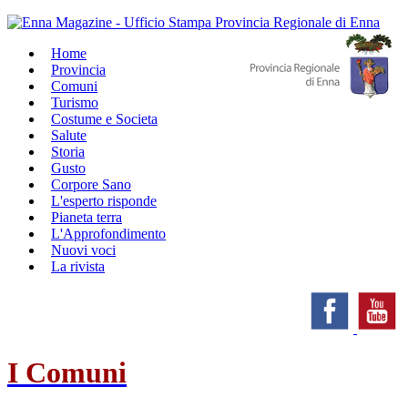
Home
Provincia
Comuni
Turismo
Costume e Societa
Salute
Storia
Gusto
Corpore Sano
L'esperto risponde
Pianeta terra
L'Approfondimento
Nuovi voci
La rivista
I Comuni