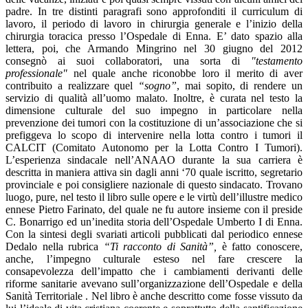
padre. In tre distinti paragrafi sono approfonditi il curriculum di
lavoro, il periodo di lavoro in chirurgia generale e l’inizio della
chirurgia toracica presso l’Ospedale di Enna. E’ dato spazio alla
lettera, poi, che Armando Mingrino nel 30 giugno del 2012
consegnò ai suoi collaboratori, una sorta di
"testamento
professionale"
nel quale anche riconobbe loro il merito di aver
contribuito a realizzare quel
“sogno”
, mai sopito, di rendere un
servizio di qualità all’uomo malato. Inoltre, è curata nel testo la
dimensione culturale del suo impegno in particolare nella
prevenzione dei tumori con la costituzione di un’associazione che si
prefiggeva lo scopo di intervenire nella lotta contro i tumori il
CALCIT (Comitato Autonomo per la Lotta Contro I Tumori).
L’esperienza sindacale nell’ANAAO durante la sua carriera è
descritta in maniera attiva sin dagli anni ‘70 quale iscritto, segretario
provinciale e poi consigliere nazionale di questo sindacato. Trovano
luogo, pure, nel testo il
libro sulle opere e le virtù dell’illustre medico
ennese Pietro Farinato, del quale ne fu autore insieme con il preside
C. Bonarrigo ed un’inedita
storia dell’Ospedale Umberto I di Enna.
Con la sintesi degli svariati articoli pubblicati dal periodico ennese
Dedalo nella rubrica
“Ti racconto di Sanità”,
è
fatto conoscere,
anche, l’impegno culturale esteso nel fare crescere la
consapevolezza dell’impatto che i cambiamenti derivanti delle
riforme sanitarie avevano sull’organizzazione dell’Ospedale e della
Sanità Territoriale . Nel libro è anche descritto come fosse vissuto da