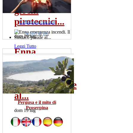
giochi
pirotecnici...
Collabora con noi
Scopri di più
dom 19 lug
Leggi Tutto
Enna
emergenza
incendi. Il
Sindaco plaude
al...
Pergusa e il mito di
Proserpina
dom 19 lug
Leggi Tutto