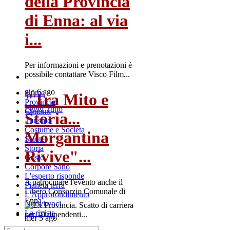
della Provincia
di Enna: al via
i...
Per informazioni e prenotazioni è
possibile contattare Visco Film...
gio 6 ago
Home
"Tra Mito e
Provincia
Leggi Tutto
Comuni
Storia...
Turismo
Costume e Societa
Morgantina
Salute
Storia
Rivive"...
Gusto
Corpore Sano
L'esperto risponde
A patrocinare l'evento anche il
Pianeta terra
Libero Consorzio Comunale di
L'Approfondimento
Enna
Nuovi voci
La rivista
mer 5 ago