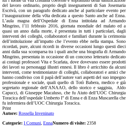
lui l’ideale di vita cristiana coerente e soprattutto della santificazione
del lavoro ordinario, proprio degli insegnamenti di San Josemaria
Escrivà, con un paragrafo dedicato anche al particolare evento per
l’inaugurazione della v0ia dedicata a questo Santo anche ad Enna.
L’aula magna dell’Ospedale di Enna intitolata ad Armando
Mingrino, l’11 febbraio 2016, giornata mondiale del malato ed a
quasi un anno dalla morte, è presentata in tutti i particolari, dagli
interventi dei colleghi, collaboratori e familiari durante la cerimonia
dell’intitolazione all’impatto che l’evento ebbe nella stampa. Sono
ricordati, pure, alcuni ricordi in diverse occasioni lungo questi dieci
anni dalla sua scomparsa tra i quali anche una biografia di Armando
Mingrino, presentata in occasione di un concorso letterario dedicato
ai coniugi professori Vita e Scarlata, dove dovevano essere prodotti
dei lavori su personaggi illustri ennesi. Il libro è arricchito da alcuni
interventi, come testimonianze di colleghi, collaboratori e amici che
hanno condiviso con il papà dell’autore vari aspetti del suo impegno
professionale e sociale,
quali quello di
Totò Babera, medico e già
segretario regionale dell’ANAAO,
dello storico e saggista, Aldo
Capucci, di
Giuseppe Macaluso, che fu Aiuto dell’UOC Chirurgia
Toracica dell’ospedale Umberto I° di Enna e di Enza Muscarella che
fu infermiera dell’UOC Chirurgia Toracica.
Print
Autore:
Rossella Inveninato
Categorie:
I Comuni
,
Enna
Numero di visite:
2358