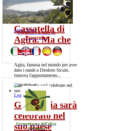
risultati positivi. La meta' dei
pazienti ricoverata...
mer 22 lug
Cassatella di
Leggi Tutto
Pergusa e il mito di
Agira. Ma che
Proserpina
bontà!
Agira, famosa nel mondo per aver
dato i natali a Diodoro Siculo,
rinnova l'appuntamento...
dom 20 nov
Leggi Tutto
Gigi Scalia sarà
celebrato nel
suo paese
Germoplasma dell'ulivo
di Zagaria