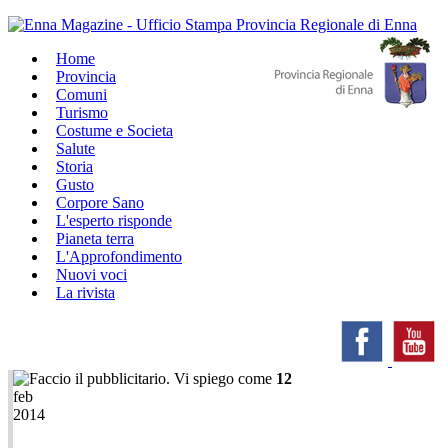
Home
Provincia
Comuni
Turismo
Costume e Societa
Salute
Storia
Gusto
Corpore Sano
L'esperto risponde
Pianeta terra
L'Approfondimento
Nuovi voci
La rivista
12
feb
2014