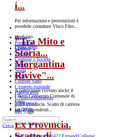
i...
Per informazioni e prenotazioni è
possibile contattare Visco Film...
gio 6 ago
Home
"Tra Mito e
Provincia
Leggi Tutto
Comuni
Storia...
Turismo
Costume e Societa
Morgantina
Salute
Storia
Rivive"...
Gusto
Corpore Sano
L'esperto risponde
A patrocinare l'evento anche il
Pianeta terra
Libero Consorzio Comunale di
L'Approfondimento
Enna
Nuovi voci
La rivista
mer 5 ago
Ex Provincia.
Leggi Tutto
Cerca
Scatto di
RSS
La Provincia
1422
Expand/Collapse