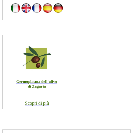
Germoplasma dell'ulivo
di Zagaria
Scopri di più