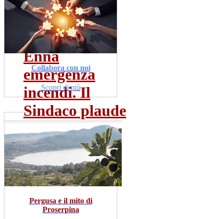
pirotecnici...
dom 19 lug
Leggi Tutto
Enna
Collabora con noi
emergenza
Scopri di più
incendi. Il
Sindaco plaude
al...
dom 19 lug
Leggi Tutto
Pergusa e il mito di
Proserpina