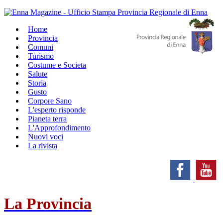
Home
Provincia
Comuni
Turismo
Costume e Societa
Salute
Storia
Gusto
Corpore Sano
L'esperto risponde
Pianeta terra
L'Approfondimento
Nuovi voci
La rivista
La Provincia