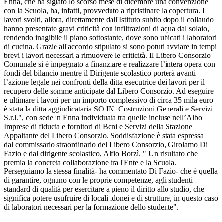
Enna, che ha siglato lo scorso mese di dicembre una convenzione
con la Scuola, ha, infatti, provveduto a ripristinare la copertura. I
lavori svolti, allora, direttamente dall'Istituto subito dopo il collaudo
hanno presentato gravi criticità con infiltrazioni di aqua dal solaio,
rendendo inagibile il piano sottostante, dove sono ubicati i laboratori
di cucina. Grazie all'accordo stipulato si sono potuti avviare in tempi
brevi i lavori necessari a rimuovere le criticità. Il Libero Consorzio
Comunale si è impegnato a finanziare e realizzare l’intera opera con
fondi del bilancio mentre il Dirigente scolastico porterà avanti
l’azione legale nei confronti della ditta esecutrice dei lavori per il
recupero delle somme anticipate dal Libero Consorzio. Ad eseguire
e ultimare i lavori per un importo complessivo di circa 35 mila euro
è stata la ditta aggiudicataria SO.IN. Costruzioni Generali e Servizi
S.r.l.", con sede in Enna individuata tra quelle incluse nell’Albo
Imprese di fiducia e fornitori di Beni e Servizi della Stazione
Appaltante del Libero Consorzio. Soddisfazione è stata espressa
dal commissario straordinario del Libero Consorzio, Girolamo Di
Fazio e dal dirigente scolastico, Alfio Borzì. " Un risultato che
premia la concreta collaborazione tra l'Ente e la Scuola.
Perseguiamo la stessa finalità- ha commentato Di Fazio- che è quella
di garantire, ognuno con le proprie competenze, agli studenti
standard di qualità per esercitare a pieno il diritto allo studio, che
significa potere usufruire di locali idonei e di strutture, in questo caso
di laboratori necessari per la formazione dello studente".