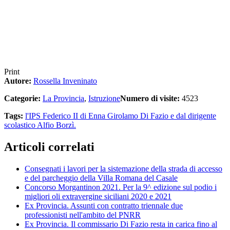
Print
Autore:
Rossella Inveninato
Categorie:
La Provincia
,
Istruzione
Numero di visite:
4523
Tags:
l'IPS Federico II di Enna
Girolamo Di Fazio e dal dirigente
scolastico
Alfio Borzì.
Articoli correlati
Consegnati i lavori per la sistemazione della strada di accesso
e del parcheggio della Villa Romana del Casale
Concorso Morgantinon 2021. Per la 9^ edizione sul podio i
migliori oli extravergine siciliani 2020 e 2021
Ex Provincia. Assunti con contratto triennale due
professionisti nell'ambito del PNRR
Ex Provincia. Il commissario Di Fazio resta in carica fino al