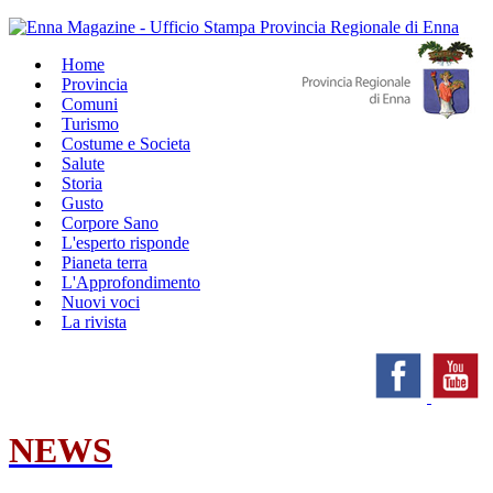
Home
Provincia
Comuni
Turismo
Costume e Societa
Salute
Storia
Gusto
Corpore Sano
L'esperto risponde
Pianeta terra
L'Approfondimento
Nuovi voci
La rivista
NEWS