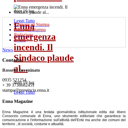
dom 19 lug
Leggi Tutto
Enna
Comunicati Stampa
Rassegna Stampa
emergenza
Redazione
Eventi
incendi. Il
News
Sindaco plaude
Contatto:
al...
Rossella Inveninato
0935 521254
dom 19 lug
+ 39 3738682451
stampa@provincia.enna.it
Leggi Tutto
Enna Magazine
Enna Magazine è una testata giornalistica istituzionale edita dal libero
Consorzio comunale di Enna, uno strumento editoriale che garantisce la
comunicazione e l'informazione sull'attività dell'Ente ma anche dei comuni del
territorio , di società, costume e attualità.