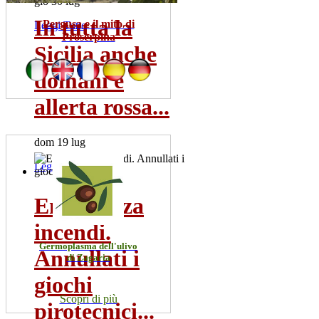
gio 30 lug
In tutta la
Pergusa e il mito di
Leggi Tutto
Proserpina
Sicilia anche
domani è
allerta rossa...
dom 19 lug
Leggi Tutto
Emergenza
incendi.
Germoplasma dell'ulivo
Annullati i
di Zagaria
giochi
Scopri di più
pirotecnici...