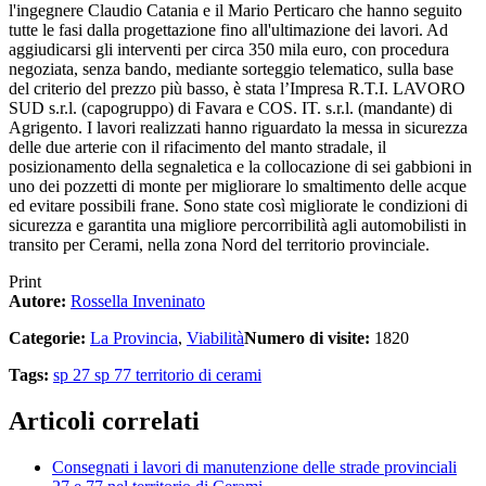
l'ingegnere Claudio Catania e il Mario Perticaro che hanno seguito
tutte le fasi dalla progettazione fino all'ultimazione dei lavori. Ad
aggiudicarsi gli interventi per circa 350 mila euro, con procedura
negoziata, senza bando, mediante sorteggio telematico, sulla base
del criterio del prezzo più basso, è stata l’Impresa R.T.I. LAVORO
SUD s.r.l. (capogruppo) di Favara e COS. IT. s.r.l. (mandante) di
Agrigento. I lavori realizzati hanno riguardato la messa in sicurezza
delle due arterie con il rifacimento del manto stradale, il
posizionamento della segnaletica e la collocazione di sei gabbioni in
uno dei pozzetti di monte per migliorare lo smaltimento delle acque
ed evitare possibili frane. Sono state così migliorate le condizioni di
sicurezza e garantita una migliore percorribilità agli automobilisti in
transito per Cerami, nella zona Nord del territorio provinciale.
Print
Autore:
Rossella Inveninato
Categorie:
La Provincia
,
Viabilità
Numero di visite:
1820
Tags:
sp 27
sp 77
territorio di cerami
Articoli correlati
Consegnati i lavori di manutenzione delle strade provinciali