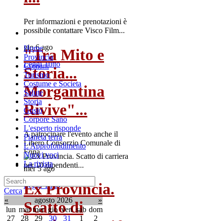
Per informazioni e prenotazioni è
possibile contattare Visco Film...
gio 6 ago
Home
"Tra Mito e
Provincia
Leggi Tutto
Comuni
Storia...
Turismo
Costume e Societa
Morgantina
Salute
Storia
Rivive"...
Gusto
Corpore Sano
L'esperto risponde
A patrocinare l'evento anche il
Pianeta terra
Libero Consorzio Comunale di
L'Approfondimento
Enna
Nuovi voci
La rivista
mer 5 ago
Ex Provincia.
Leggi Tutto
Cerca
«
agosto 2026
»
Scatto di
lun
mar
mer
gio
ven
sab
dom
27
28
29
30
31
1
2