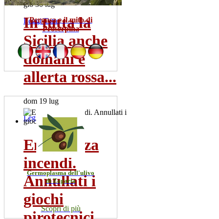
gio 30 lug
In tutta la
Pergusa e il mito di
Leggi Tutto
Proserpina
Sicilia anche
domani è
allerta rossa...
dom 19 lug
Leggi Tutto
Emergenza
incendi.
Germoplasma dell'ulivo
Annullati i
di Zagaria
giochi
Scopri di più
pirotecnici...