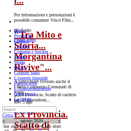
i...
Per informazioni e prenotazioni è
possibile contattare Visco Film...
gio 6 ago
Home
"Tra Mito e
Provincia
Leggi Tutto
Comuni
Storia...
Turismo
Costume e Societa
Morgantina
Salute
Storia
Rivive"...
Gusto
Corpore Sano
L'esperto risponde
A patrocinare l'evento anche il
Pianeta terra
Libero Consorzio Comunale di
L'Approfondimento
Enna
Nuovi voci
La rivista
mer 5 ago
Ex Provincia.
Leggi Tutto
Cerca
«
agosto 2026
»
Scatto di
lun
mar
mer
gio
ven
sab
dom