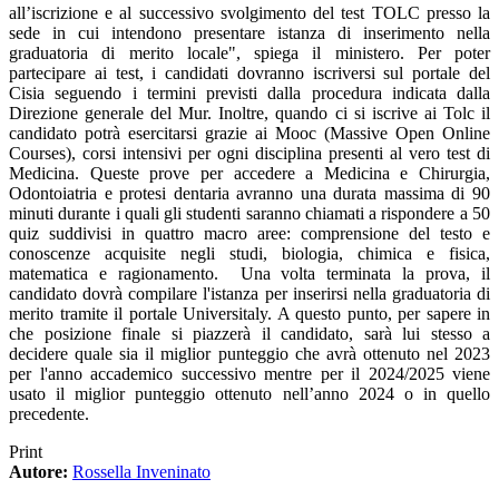
all’iscrizione e al successivo svolgimento del test TOLC presso la
sede in cui intendono presentare istanza di inserimento nella
graduatoria di merito locale", spiega il ministero. Per poter
partecipare ai test, i candidati dovranno iscriversi sul portale del
Cisia seguendo i termini previsti dalla procedura indicata dalla
Direzione generale del Mur. Inoltre, quando ci si iscrive ai Tolc il
candidato potrà esercitarsi grazie ai Mooc (Massive Open Online
Courses), corsi intensivi per ogni disciplina presenti al vero test di
Medicina. Queste prove per accedere a Medicina e Chirurgia,
Odontoiatria e protesi dentaria avranno una durata massima di 90
minuti durante i quali gli studenti saranno chiamati a rispondere a 50
quiz suddivisi in quattro macro aree: comprensione del testo e
conoscenze acquisite negli studi, biologia, chimica e fisica,
matematica e ragionamento. Una volta terminata la prova, il
candidato dovrà compilare l'istanza per inserirsi nella graduatoria di
merito tramite il portale Universitaly. A questo punto, per sapere in
che posizione finale si piazzerà il candidato, sarà lui stesso a
decidere quale sia il miglior punteggio che avrà ottenuto nel 2023
per l'anno accademico successivo mentre per il 2024/2025 viene
usato il miglior punteggio ottenuto nell’anno 2024 o in quello
precedente.
Print
Autore:
Rossella Inveninato