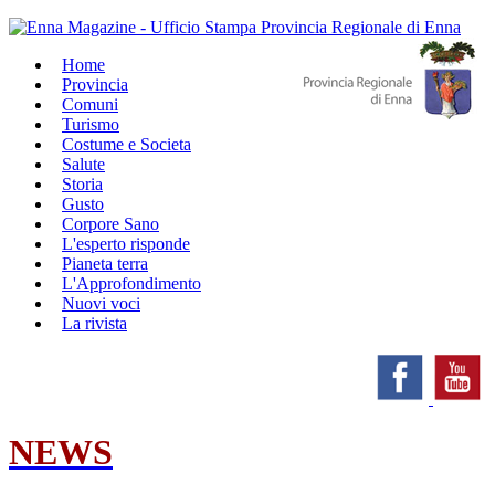
Home
Provincia
Comuni
Turismo
Costume e Societa
Salute
Storia
Gusto
Corpore Sano
L'esperto risponde
Pianeta terra
L'Approfondimento
Nuovi voci
La rivista
NEWS