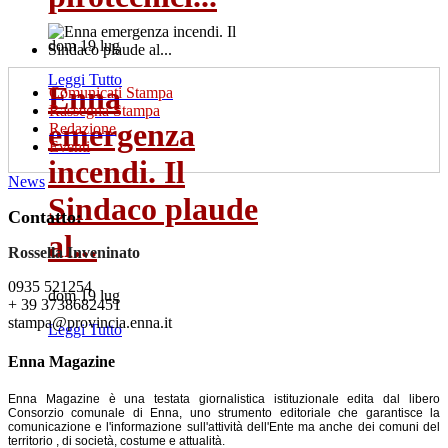
dom 19 lug
Leggi Tutto
Enna
Comunicati Stampa
Rassegna Stampa
emergenza
Redazione
Eventi
incendi. Il
News
Sindaco plaude
Contatto:
al...
Rossella Inveninato
0935 521254
dom 19 lug
+ 39 3738682451
stampa@provincia.enna.it
Leggi Tutto
Enna Magazine
Enna Magazine è una testata giornalistica istituzionale edita dal libero
Consorzio comunale di Enna, uno strumento editoriale che garantisce la
comunicazione e l'informazione sull'attività dell'Ente ma anche dei comuni del
territorio , di società, costume e attualità.