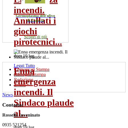
incendi.
Germoplasma dell'ulivo
Annullati i
di Zagaria
giochi
Scopri di più
pirotecnici...
dom 19 lug
Leggi Tutto
Enna
Comunicati Stampa
Rassegna Stampa
emergenza
Redazione
Eventi
incendi. Il
News
Sindaco plaude
Contatto:
al...
Rossella Inveninato
0935 521254
dom 19 lug