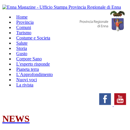
Home
Provincia
Comuni
Turismo
Costume e Societa
Salute
Storia
Gusto
Corpore Sano
L'esperto risponde
Pianeta terra
L'Approfondimento
Nuovi voci
La rivista
NEWS