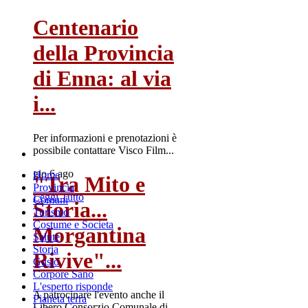
Centenario
della Provincia
di Enna: al via
i...
Per informazioni e prenotazioni è
possibile contattare Visco Film...
gio 6 ago
Home
"Tra Mito e
Provincia
Leggi Tutto
Comuni
Storia...
Turismo
Costume e Societa
Morgantina
Salute
Storia
Rivive"...
Gusto
Corpore Sano
L'esperto risponde
A patrocinare l'evento anche il
Pianeta terra
Libero Consorzio Comunale di