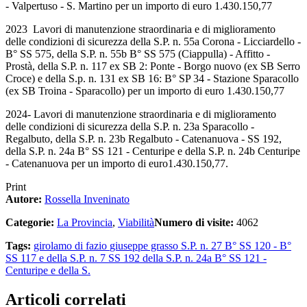
- Valpertuso - S. Martino per un importo di euro 1.430.150,77
2023 Lavori di manutenzione straordinaria e di miglioramento
delle condizioni di sicurezza della S.P. n. 55a Corona - Licciardello -
B° SS 575, della S.P. n. 55b B° SS 575 (Ciappulla) - Affitto -
Prostà, della S.P. n. 117 ex SB 2: Ponte - Borgo nuovo (ex SB Serro
Croce) e della S.p. n. 131 ex SB 16: B° SP 34 - Stazione Sparacollo
(ex SB Troina - Sparacollo) per un importo di euro 1.430.150,77
2024‐ Lavori di manutenzione straordinaria e di miglioramento
delle condizioni di sicurezza della S.P. n. 23a Sparacollo -
Regalbuto, della S.P. n. 23b Regalbuto - Catenanuova - SS 192,
della S.P. n. 24a B° SS 121 - Centuripe e della S.P. n. 24b Centuripe
- Catenanuova per un importo di euro1.430.150,77.
Print
Autore:
Rossella Inveninato
Categorie:
La Provincia
,
Viabilità
Numero di visite:
4062
Tags:
girolamo di fazio
giuseppe grasso
S.P. n. 27 B° SS 120 - B°
SS 117 e della S.P. n. 7
SS 192
della S.P. n. 24a B° SS 121 -
Centuripe e della S.
Articoli correlati