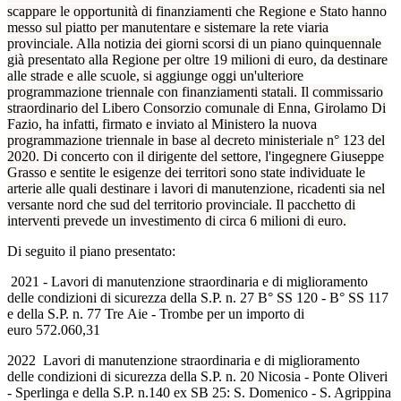
scappare le opportunità di finanziamenti che Regione e Stato hanno
messo sul piatto per manutentare e sistemare la rete viaria
provinciale. Alla notizia dei giorni scorsi di un piano quinquennale
già presentato alla Regione per oltre 19 milioni di euro, da destinare
alle strade e alle scuole, si aggiunge oggi un'ulteriore
programmazione triennale con finanziamenti statali. Il commissario
straordinario del Libero Consorzio comunale di Enna, Girolamo Di
Fazio, ha infatti, firmato e inviato al Ministero la nuova
programmazione triennale in base al decreto ministeriale n° 123 del
2020. Di concerto con il dirigente del settore, l'ingegnere Giuseppe
Grasso e sentite le esigenze dei territori sono state individuate le
arterie alle quali destinare i lavori di manutenzione, ricadenti sia nel
versante nord che sud del territorio provinciale. Il pacchetto di
interventi prevede un investimento di circa 6 milioni di euro.
Di seguito il piano presentato:
2021 ‐ Lavori di manutenzione straordinaria e di miglioramento
delle condizioni di sicurezza della S.P. n. 27 B° SS 120 - B° SS 117
e della S.P. n. 77 Tre Aie - Trombe per un importo di
euro 572.060,31
2022 Lavori di manutenzione straordinaria e di miglioramento
delle condizioni di sicurezza della S.P. n. 20 Nicosia - Ponte Oliveri
- Sperlinga e della S.P. n.140 ex SB 25: S. Domenico - S. Agrippina