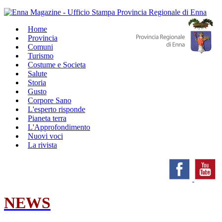
Home
Provincia
Comuni
Turismo
Costume e Societa
Salute
Storia
Gusto
Corpore Sano
L'esperto risponde
Pianeta terra
L'Approfondimento
Nuovi voci
La rivista
NEWS