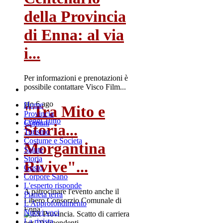
della Provincia
di Enna: al via
i...
Per informazioni e prenotazioni è
possibile contattare Visco Film...
gio 6 ago
Home
"Tra Mito e
Provincia
Leggi Tutto
Comuni
Storia...
Turismo
Costume e Societa
Morgantina
Salute
Storia
Rivive"...
Gusto
Corpore Sano
L'esperto risponde
A patrocinare l'evento anche il
Pianeta terra
Libero Consorzio Comunale di
L'Approfondimento
Enna
Nuovi voci
La rivista