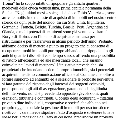
Troina” ha lo scopo infatti di ripopolare gli antichi quartieri
medievali della civica vetustissima, prima capitale normanna della
Sicilia. "Negli ultimi mesi – spiega il sindaco Fabio Venezia – , sono
arrivate moltissime richieste di acquisto di immobili nel nostro centro
storico da ogni parte del mondo, tra cui Stati Uniti, Inghilterra,
Germania, Francia, Belgio, Turchia, Brasile, Perù, Argentina ed
Olanda, e molti potenziali acquirenti sono già venuti a visitare il
Borgo di Troina, con l’intento di acquistare una casa per
ristrutturarla e per trasferirvisi in alcuni periodo dell’anno. Pertanto,
abbiamo deciso di mettere a punto un progetto che ci consenta di
recuperare i molti immobili purtroppo abbandonati, ripopolando gli
antichi quartieri disabitati e, al tempo stesso, offrendo una possibilità
di ristoro all’economia ed alle maestranze locali, che saranno
coinvolte nei lavori di recupero”.L’iniziativa prevede che, sia
proprietari che intendano cedere il proprio immobile, sia i potenziali
acquirenti, ne diano comunicazione ufficiale al Comune che, oltre a
fornire supporto ad entrambi ed a selezionare le proposte pervenute,
si farà garante del rispetto degli interessi dei soggetti coinvolti,
predisponendo gli atti di assegnazione, garantendo la legittimità
dell’intervento, nonché prevedendo apposite agevolazioni, quali
esenzioni tributarie e contributi. Obbligo degli acquirenti – cittadini
privati o ditte individuali, cooperative o società che abbiano nel
proprio oggetto sociale la gestione di immobili per uso turistico e
ricettivo – , sarà invece stipulare l’atto d’acquisto e sostenere tutte le
spese per la redazione dell’atto di cessione, predisporre un progetto