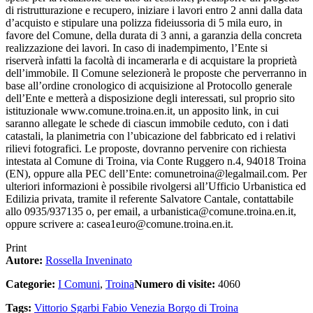
di ristrutturazione e recupero, iniziare i lavori entro 2 anni dalla data
d’acquisto e stipulare una polizza fideiussoria di 5 mila euro, in
favore del Comune, della durata di 3 anni, a garanzia della concreta
realizzazione dei lavori. In caso di inadempimento, l’Ente si
riserverà infatti la facoltà di incamerarla e di acquistare la proprietà
dell’immobile. Il Comune selezionerà le proposte che perverranno in
base all’ordine cronologico di acquisizione al Protocollo generale
dell’Ente e metterà a disposizione degli interessati, sul proprio sito
istituzionale www.comune.troina.en.it, un apposito link, in cui
saranno allegate le schede di ciascun immobile ceduto, con i dati
catastali, la planimetria con l’ubicazione del fabbricato ed i relativi
rilievi fotografici. Le proposte, dovranno pervenire con richiesta
intestata al Comune di Troina, via Conte Ruggero n.4, 94018 Troina
(EN), oppure alla PEC dell’Ente:
comunetroina@legalmail.com
. Per
ulteriori informazioni è possibile rivolgersi all’Ufficio Urbanistica ed
Edilizia privata, tramite il referente Salvatore Cantale, contattabile
allo 0935/937135 o, per email, a
urbanistica@comune.troina.en.it
,
oppure scrivere a:
casea1euro@comune.troina.en.it
.
Print
Autore:
Rossella Inveninato
Categorie:
I Comuni
,
Troina
Numero di visite:
4060
Tags:
Vittorio Sgarbi
Fabio Venezia
Borgo di Troina