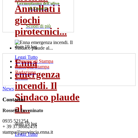
Germoplasma dell'ulivo
Annullati i
di Zagaria
giochi
Scopri di più
pirotecnici...
dom 19 lug
Leggi Tutto
Enna
Comunicati Stampa
Rassegna Stampa
emergenza
Redazione
Eventi
incendi. Il
News
Sindaco plaude
Contatto:
al...
Rossella Inveninato
0935 521254
dom 19 lug
+ 39 3738682451
stampa@provincia.enna.it
Leggi Tutto